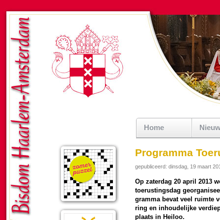
Home
Nieu
Programma Toeru
gepubliceerd: dinsdag, 19 maart 20
Op zater­dag 20 april 2013 w
toerus­tings­dag geor­ga­ni­s
gram­ma bevat veel ruimte voor
ring en inhou­de­lijke ver­di
plaats in Heiloo.