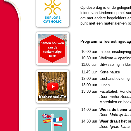
Op deze dag is er de gelegen­he
lei­den van kin­de­ren op het s
om met andere bege­lei­ders er
punt met een ma­te­ri­alen-en 
Pro­gram­ma Toerus­tings­dag
10.00 uur
Inloop, in­schrij­vi
10.30 uur
Welkom & ope­nin
11.00 uur
Uitwisseling in kle
11.45 uur
Korte pauze
12.00 uur
Eucha­ris­tie­vie­ring
13.00 uur
Lunch
13.30 uur
Facul­ta­tief: Rond­l
Door: rector Beems
Ma­te­ri­alen-en bo
14.00 uur
Wie is de tiener 
Door: Matthijs Jans
14.30 uur
Waar draait het o
Door: Ignas Tilma