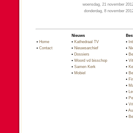
woensdag, 21 november 201
donderdag, 8 november 201
Nieuws
Bes
•
Home
•
Kathedraal TV
•
In
•
Contact
•
Nieuwsarchief
•
Ni
•
Dossiers
•
Be
•
Woord vd bisschop
•
Vi
•
Samen Kerk
•
Ke
•
Mobiel
•
Be
•
Fi
•
Ma
•
Le
•
Pe
•
Vri
•
Au
•
Be