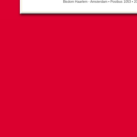
Bisdom Haarlem - Amsterdam • Postbus 1053 • 2