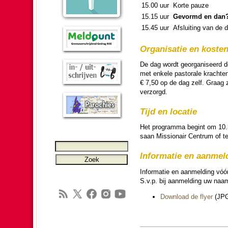
15.00 uur
Korte pauze
15.15 uur
Gevormd en dan? 
15.45 uur
Afslui­ting van de 
Organi­sa­tie en koste
De dag wordt geor­ga­ni­seerd 
met enkele pas­to­rale krachten
€ 7,50 op de dag zelf. Graag 
ver­zorgd.
Tijd en locatie
Het pro­gram­ma begint om 10.3
saan Missio­nair Centrum of te
In­for­ma­tie en aanmel
In­for­ma­tie en aanmel­ding vóó
S.v.p. bij aanmel­ding uw naam,
Download de flyer
(JP