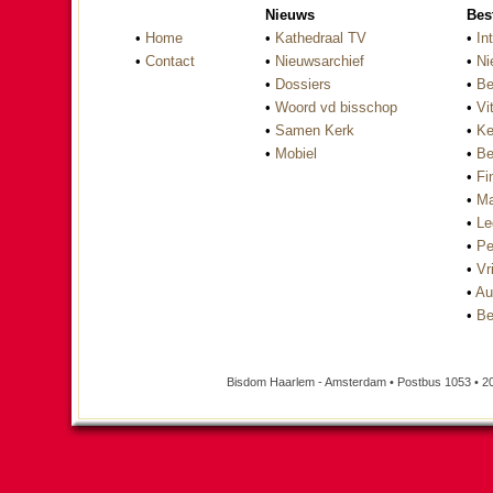
Nieuws
Bes
•
Home
•
Kathedraal TV
•
In
•
Contact
•
Nieuwsarchief
•
Ni
•
Dossiers
•
Be
•
Woord vd bisschop
•
Vi
•
Samen Kerk
•
Ke
•
Mobiel
•
Be
•
Fi
•
Ma
•
Le
•
Pe
•
Vri
•
Au
•
Be
Bisdom Haarlem - Amsterdam • Postbus 1053 • 2