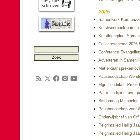
2025
SamenKerk Kerstpuzz
Kerstwerkboek parochi
Kerstkleurplaat Same
Collecteschema 2026
Conference Evangelium 
Adverteren in SamenKe
Met elkaar spreken ov
Pausboodschap Werel
Mgr. Hendriks - Preek
Pater Lindijer sj over p
Bisdomdag Misboekje
Pausboodschap voor W
Onderwijsbrief van Off
Pelgrimslied Heilig Ja
Pelgrimslied Heilig Ja