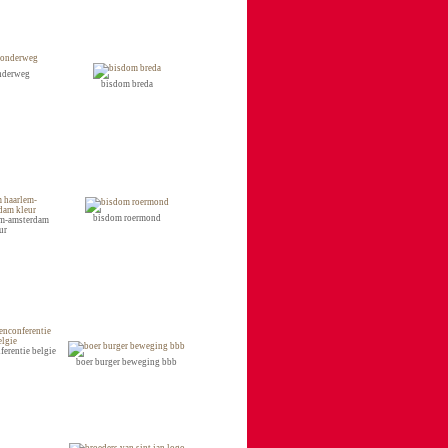
nderweg
bisdom breda
bisdom roermond
em-amsterdam
ur
erentie belgie
boer burger beweging bbb