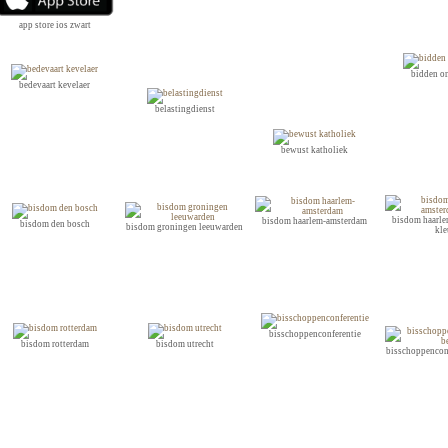
app store ios zwart
bidden o
bedevaart kevelaer
belastingdienst
bewust katholiek
bisdom haarl
bisdom haarlem-amsterdam
bisdom den bosch
bisdom groningen leeuwarden
kle
bisschoppenconferentie
bisdom rotterdam
bisdom utrecht
bisschoppenconf