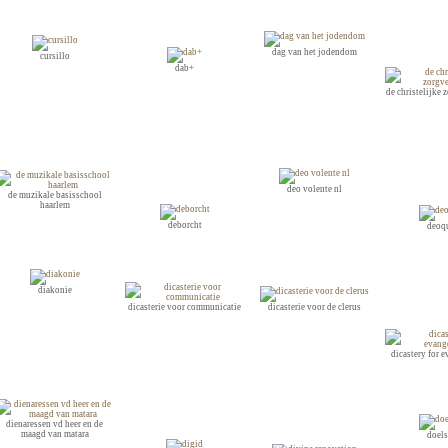
dag van het jodendom
cursillo
dab+
de christelijke 
deo volente nl
de muzikale basisschool
haarlem
deborcht
deoq
diakonie
dicasterie voor communicatie
dicasterie voor de clerus
dicastery for 
dienaressen vd heer en de
maagd van matara
doel