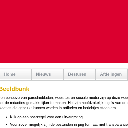
Home
Nieuws
Besturen
Afdelingen
Beeldbank
Ten behoeve van pa­ro­chie­bla­den, web­si­tes en sociale media zijn op deze web­
et de redacties ge­mak­ke­lijker te maken. Het zijn hoofd­za­ke­lijk logo's van de
plaatjes die gebruikt kunnen wor­den in artikelen en berichtjes staan erbij.
Klik op een postzegel voor een uitvergro­ting
Voor zover moge­lijk zijn de bestan­den in png formaat met tran­spa­ran­tie