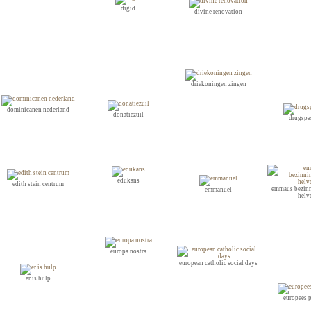
digid
divine renovation
driekoningen zingen
dominicanen nederland
donatiezuil
drugspa
edukans
edith stein centrum
emmaus bezin
emmanuel
helv
europa nostra
european catholic social days
er is hulp
europees 