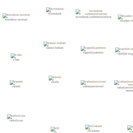
bovendonk
bovendonk conferentiecentrum
bonifatius instituut
broeders va
camino brabant
cappella pratensis
care4life zor
c-fam
casella
carmeli
catharijneconvent
catharijnecon
museu
catholicism
cbf erkend
cc
cbf