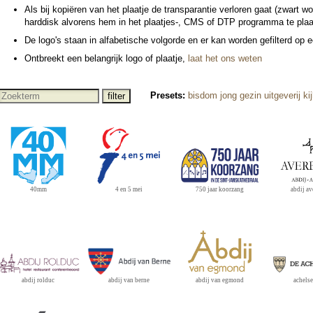
Als bij kopiëren van het plaatje de tran­spa­ran­tie verloren gaat (zwart 
harddisk alvorens hem in het plaatjes-, CMS of DTP pro­gram­ma te pla
De logo's staan in alfabe­tische volgorde en er kan wor­den gefilterd op
Ontbreekt een be­lang­rijk logo of plaatje,
laat het ons weten
Presets:
bisdom
jong
gezin
uitgeverij
ki
4 en 5 mei
abdij a
750 jaar koorzang
40mm
achelse
abdij van egmond
abdij rolduc
abdij van berne