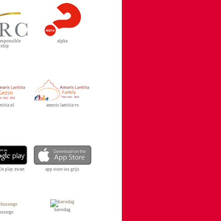
 responsible
alpha
nship
etitia nl
amoris laetitia vs
le play zwart
app store ios grijs
bavodag
husstege