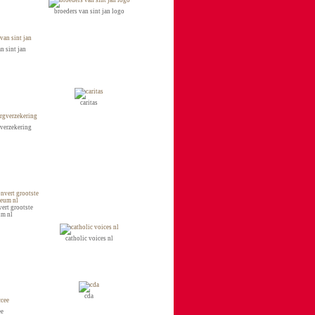
broeders van sint jan logo
n sint jan
caritas
gverzekering
vert grootste
m nl
catholic voices nl
cda
ee