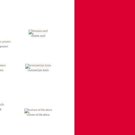
chemin neuf
 project
ece
constantijns kruis
lk
culture of life africa