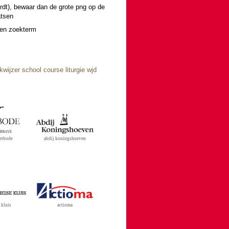
wordt), bewaar dan de grote png op de
atsen
 een zoekterm
jkwijzer
school
course
liturgie
wjd
verbode
abdij koningshoeven
actioma
 kluis