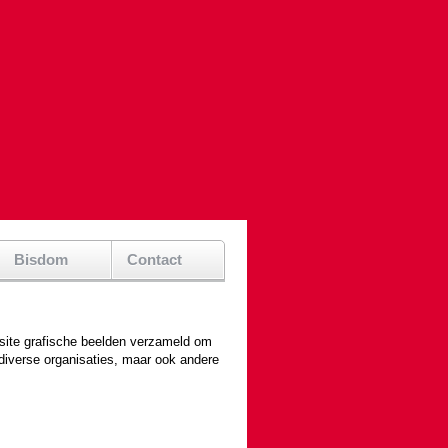
Bisdom
Contact
si­te gra­fische beel­den verza­meld om
 diverse organi­sa­ties, maar ook andere