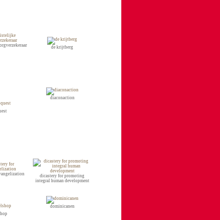
zorgverzekeraar
de krijtberg
diaconaction
uest
evangelization
dicastery for promoting
integral human development
dominicanen
shop