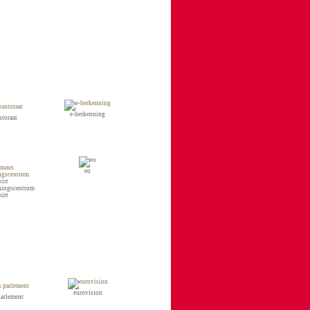
e-herkenning
storaat
eo
ningscentrum
oirt
eurovision
parlement