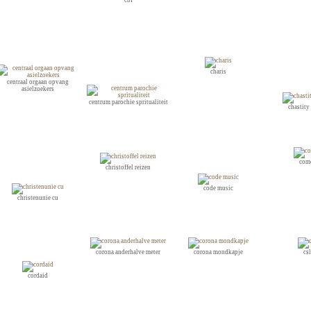
charis
centraal orgaan opvang
asielzoekers
centrum parochie spritualiteit
chastity
com
christoffel reizen
code music
christenunie cu
corona anderhalve meter
corona mondkapje
cs
cordaid