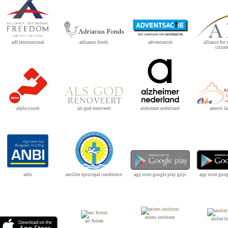
adf international
alliance for
adventsactie
adrianus fonds
citize
als god renoveert
alzheimer nederland
amoris la
alpha youth
anbi
antilles episcopal conference
app store google play grijs
app store goog
ariens instituut
atelier 
arc forum