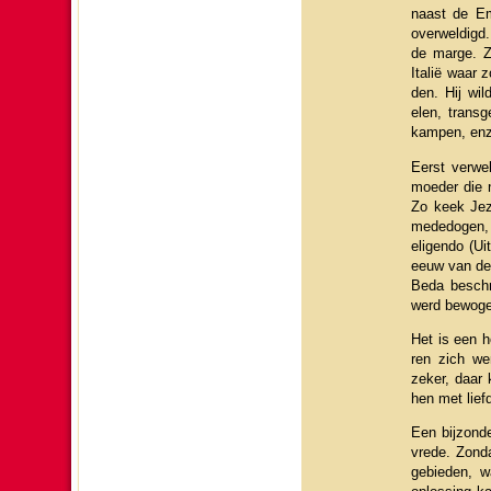
naast de Em
overwel­digd
de marge. Z
Italië waar 
den. Hij wil
elen, trans­
kampen, enz
Eerst verwe
moe­der die 
Zo keek Jezu
mededogen, t
eligendo (Ui
eeuw van de
Beda beschr
werd bewoge
Het is een ho
ren zich we
zeker, daar 
hen met lief
Een bij­zon­
vrede. Zonda
ge­bie­den,