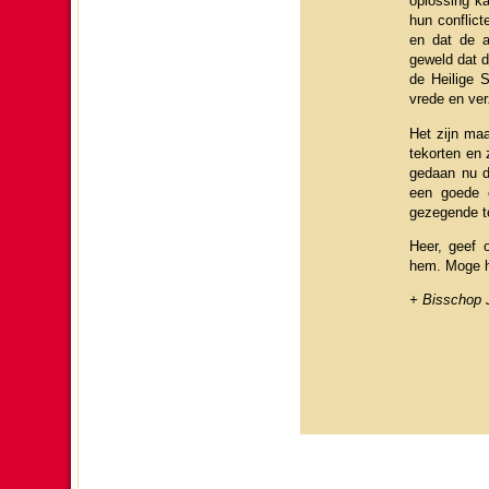
oplos­sing k
hun con­flic
en dat de 
geweld dat de
de Heilige S
vrede en ver­
Het zijn maa
tekorten en 
gedaan nu do
een goede o
gezegende t
Heer, geef o
hem. Moge hi
+ Bis­schop