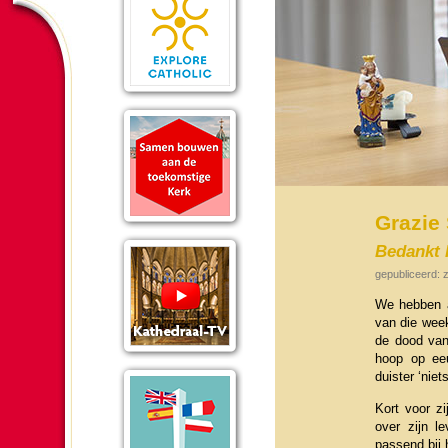
Grazie
Bedankt 
gepubliceerd: z
We hebben a
van die week
de dood van
hoop op eeu
duister ‘niets
Kort voor zij
over zijn le
passend bij 