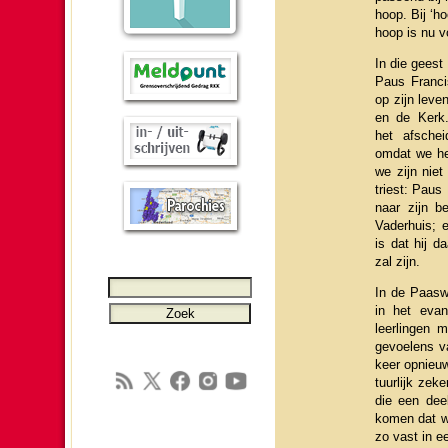
hoop. Bij ‘h
hoop is nu v
In die gees
Paus Fran­ci
op zijn leve
en de Kerk
het afschei
omdat we he
we zijn nie
triest: Paus 
naar zijn b
Vaderhuis; 
is dat hij d
zal zijn.
In de Paasw
in het evan­
leer­lin­ge
gevoelens va
keer opnieuw
tuur­lijk ze
die een dee
komen dat we
zo vast in e