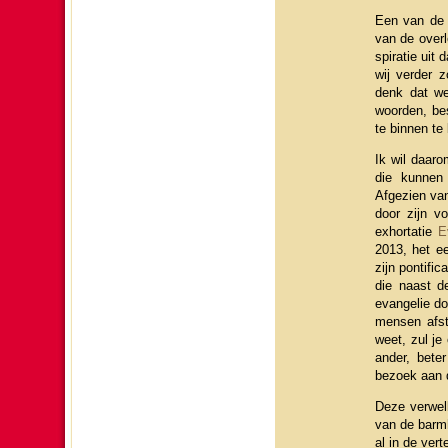
Een van de 
van de over­l
spi­ra­tie ui
wij ver­der 
denk dat we
woor­den, bes
te binnen te 
Ik wil daaro
die kunnen i
Afgezien van
door zijn vo
exhor­ta­tie
E
2013, het ee
zijn pon­ti­f
die naast de
evan­ge­lie 
mensen afsto
weet, zul je
ander, bete
bezoek aan d
Deze verwel­
van de barm­
al in de ver