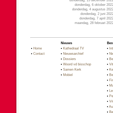
donderdag, 15 december 202
donderdag, 6 oktober 202
donderdag, 4 augustus 202
donderdag, 2 juni 202
donderdag, 7 april 202
maandag, 28 februari 202
Nieuws
Bes
•
Home
•
Kathedraal TV
•
In
•
Contact
•
Nieuwsarchief
•
Ni
•
Dossiers
•
Be
•
Woord vd bisschop
•
Vi
•
Samen Kerk
•
Ke
•
Mobiel
•
Be
•
Fi
•
Ma
•
Le
•
Pe
•
Vri
•
Au
•
Be