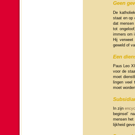
Geen ge
De katho­lie
staat en op d
dat mensen e
tot ongeloof
immers om inn
Hij verweet
geweld of va
Een diens
Paus Leo XII
voor de staa
moet dienst­b
lingen veel 
moet wor­den
Sub­si­dia­r
In zijn
en­cy
be­gin­sel’ 
mensen het 
lijk­heid gev