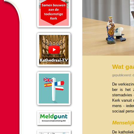
Wat ga
gepubliceerd:
De verkie­z
ber is het 
stemadvies g
Kerk vanuit d
mens - ieder
sociaal pers
Men­se­lij
De katho­liek