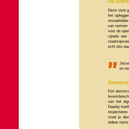
De over­h
Deze visie ge
het opleggen
moraalrid­de
van normen e
voor de open­
ci­pa­tie aa
staatsopvoe
echt iets wa
Jezus
en ni
Democra­t
Een democra­t
levens­be­sch
van het alge
Daarbij hoef
res­pec­teren
moet je denk
iedere mens 