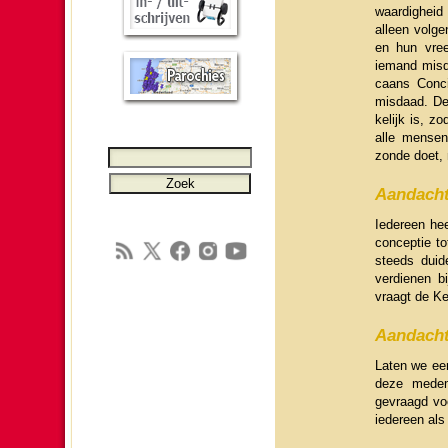
waar­dig­hei
alleen volge
en hun vree
iemand misd
caans Conci
mis­daad. De 
ke­lijk is, z
alle mensen
zonde doet, 
Aandacht
Ieder­een he
conceptie tot
steeds dui­
verdienen bi
vraagt de Ker
Aandacht 
Laten we een
deze mede­
gevraagd voo
ieder­een als