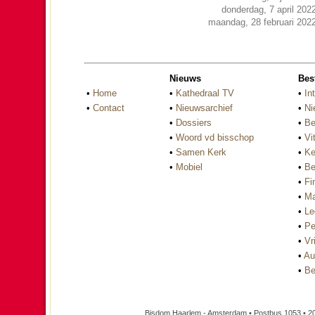
donderdag, 7 april 202
maandag, 28 februari 202
Nieuws
Bes
•
Home
•
Kathedraal TV
•
In
•
Contact
•
Nieuwsarchief
•
Ni
•
Dossiers
•
Be
•
Woord vd bisschop
•
Vi
•
Samen Kerk
•
Ke
•
Mobiel
•
Be
•
Fi
•
Ma
•
Le
•
Pe
•
Vri
•
Au
•
Be
Bisdom Haarlem - Amsterdam • Postbus 1053 • 2