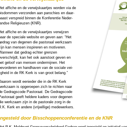
et affiche en de ver­wijs­kaar­tjes wor­den via de
bis­dom­men verzon­den aan pa­ro­chies en daar­
naast verspreid binnen de Kon­fe­ren­tie Neder­
landse Reli­gi­euzen (KNR).
et affiche en de ver­wijs­kaar­tjes ver­wij­zen
naar de speciale web­si­te en geven aan: “Het
gedrag van degenen die pas­to­raal werk­zaam
zijn kan mensen in­spi­re­ren en motiveren.
Wanneer dat gedrag echter grenzen
overschrijdt, kan het ook aanstoot geven en
het geloof van mensen ondermijnen. Het
bevor­de­ren en handhaven van de sociale vei­
lig­heid in de RK Kerk is van groot belang.”
Daarom wordt eenie­der die in de RK Kerk
werk­zaam is opge­roe­pen zich te richten naar
de Gedrags­co­de Pas­to­raat. De Gedrags­co­de
Pas­to­raat geeft hel­dere kaders voor degenen
ie werk­zaam zijn in de pas­to­rale zorg in de
.K. Kerk en andere (vrij­wil­lige) mede­wer­kers.
Inge­steld door Bis­schop­pen­con­fe­ren­tie en de KNR
et R.K. Meld­punt Grens­over­schrij­dend Gedrag werd inge­steld op ini­tia­tief van 