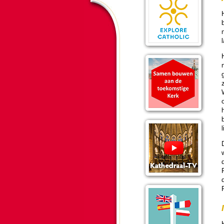
H
H
d
R
H