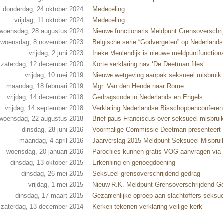
donderdag, 24 oktober 2024
Mededeling
vrijdag, 11 oktober 2024
Mededeling
woensdag, 28 augustus 2024
Nieuwe functionaris Meldpunt Grensoverschr
woensdag, 8 november 2023
Belgische serie “Godvergeten” op Nederlandse
vrijdag, 2 juni 2023
Ineke Meulendijk is nieuwe meldpuntfunctiona
zaterdag, 12 december 2020
Korte verklaring nav ‘De Deetman files’
vrijdag, 10 mei 2019
Nieuwe wetgeving aanpak seksueel misbruik
maandag, 18 februari 2019
Mgr. Van den Hende naar Rome
vrijdag, 14 december 2018
Gedragscode in Nederlands en Engels
vrijdag, 14 september 2018
Verklaring Nederlandse Bisschoppenconferen
woensdag, 22 augustus 2018
Brief paus Franciscus over seksueel misbrui
dinsdag, 28 juni 2016
Voormalige Commissie Deetman presenteert s
maandag, 4 april 2016
Jaarverslag 2015 Meldpunt Seksueel Misbru
woensdag, 20 januari 2016
Parochies kunnen gratis VOG aanvragen vi
dinsdag, 13 oktober 2015
Erkenning en genoegdoening
dinsdag, 26 mei 2015
Seksueel grensoverschrijdend gedrag
vrijdag, 1 mei 2015
Nieuw R.K. Meldpunt Grensoverschrijdend G
dinsdag, 17 maart 2015
Gezamenlijke oproep aan slachtoffers seksue
zaterdag, 13 december 2014
Kerken tekenen verklaring veilige kerk