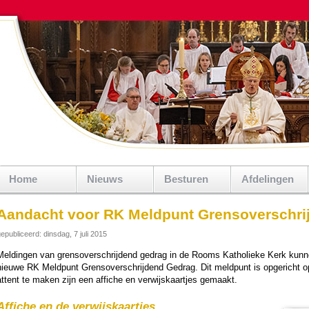
Home
Nieuws
Besturen
Afdelingen
Aandacht voor RK Meldpunt Grensoverschri
epubliceerd: dinsdag, 7 juli 2015
Meldingen van grens­over­schrij­dend gedrag in de Rooms Katho­lieke Kerk kunne
nieuwe RK Meld­punt Grens­over­schrij­dend Gedrag. Dit meld­punt is opgerich
attent te maken zijn een affiche en ver­wijs­kaar­tjes gemaakt.
Affiche en de ver­wijs­kaar­tjes