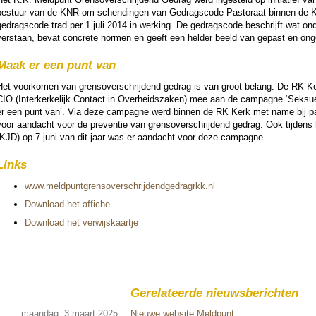
bestuur van de KNR om schen­dingen van Gedrags­co­de Pas­to­raat binnen de
edrags­co­de trad per 1 juli 2014 in wer­king. De gedrags­co­de beschrijft wat on
verstaan, bevat concrete normen en geeft een hel­der beeld van gepast en ong
Maak er een punt van
Het voor­ko­men van grens­over­schrij­dend gedrag is van groot belang. De RK Ker
CIO (Inter­ker­ke­lijk Contact in Over­heids­zaken) mee aan de campagne ‘Seksue
er een punt van’. Via deze campagne werd binnen de RK Kerk met name bij pa­r
voor aan­dacht voor de preventie van grens­over­schrij­dend gedrag. Ook tij­dens h
(KJD) op 7 juni van dit jaar was er aan­dacht voor deze campagne.
Links
www.meld­punt­grens­over­schrij­dend­ge­dragrkk.nl
Download het affiche
Download het ver­wijs­kaar­tje
Gerelateerde nieuwsberichten
maandag, 3 maart 2025
Nieuwe website Meldpunt