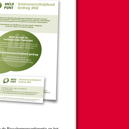
de Bis­schop­pen­con­fe­ren­tie en het