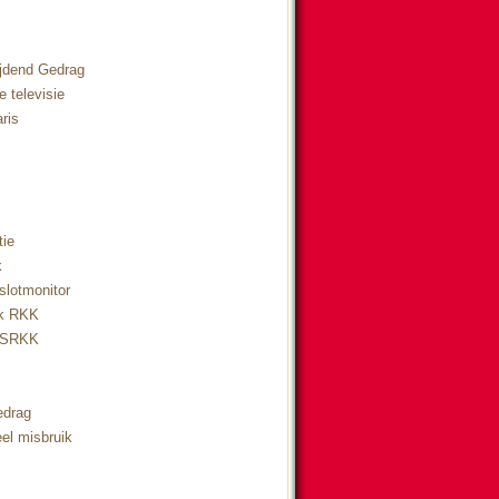
ijdend Gedrag
 televisie
ris
tie
k
lotmonitor
ik RKK
a SRKK
edrag
el misbruik