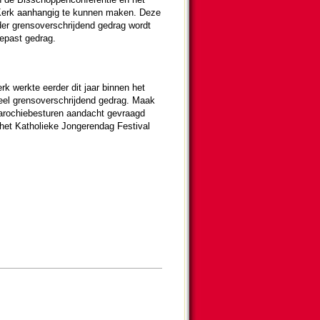
 Kerk aanhangig te kunnen maken. Deze
der grens­over­schrij­dend gedrag wordt
epast gedrag.
k werkte eer­der dit jaar binnen het
el grens­over­schrij­dend gedrag. Maak
o­chie­besturen aan­dacht gevraagd
et Katho­lieke Jon­ge­ren­dag Festival