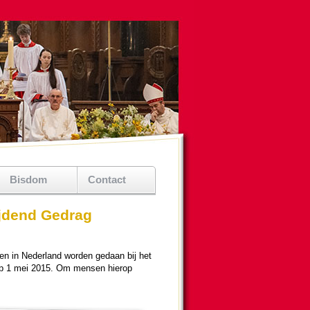
Bisdom
Contact
jdend Gedrag
n in Neder­land wor­den gedaan bij het
t op 1 mei 2015. Om mensen hierop