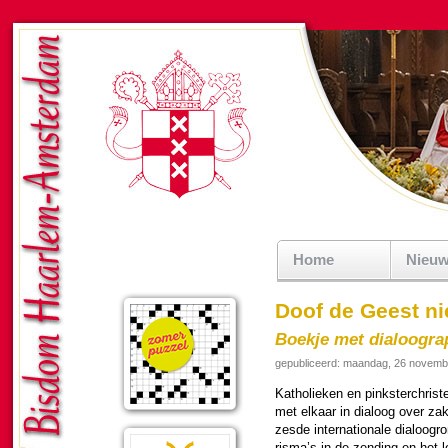
Home
Nieu
Doof de Geest nie
Boekje met dialoogr
gepubliceerd: maandag, 26 novemb
Katho­lieken en pinksterchris­
met elkaar in dialoog over za
zesde inter­na­tio­nale dialoo­
risma’s in de zen­ding en het 