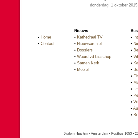
donderdag, 1 oktober 2015
Nieuws
Bes
•
Home
•
Kathedraal TV
•
In
•
Contact
•
Nieuwsarchief
•
Ni
•
Dossiers
•
Be
•
Woord vd bisschop
•
Vi
•
Samen Kerk
•
Ke
•
Mobiel
•
Be
•
Fi
•
Ma
•
Le
•
Pe
•
Vri
•
Au
•
Be
Bisdom Haarlem - Amsterdam • Postbus 1053 • 2