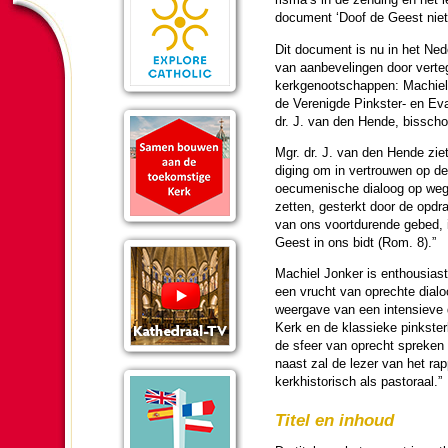
do­cu­ment ‘Doof de Geest niet 
Dit do­cu­ment is nu in het Ned
van aanbevelingen door ver­te
kerk­ge­noot­schappen: Machiel 
de Verenigde Pinkster- en Evan
dr. J. van den Hende, bis­sch
Mgr. dr. J. van den Hende ziet
di­ging om in ver­trouwen op d
oecu­me­nische dialoog op weg n
zetten, ge­sterkt door de opdr
van ons voort­du­rende gebed, i
Geest in ons bidt (Rom. 8).”
Machiel Jonker is en­thou­siast 
een vrucht van oprechte dialoo
weergave van een intensieve 
Kerk en de klassieke pinkster­b
de sfeer van oprecht spreken m
naast zal de lezer van het rapp
kerk­his­to­ri­sch als pas­to­raal.”
Titel en inhoud