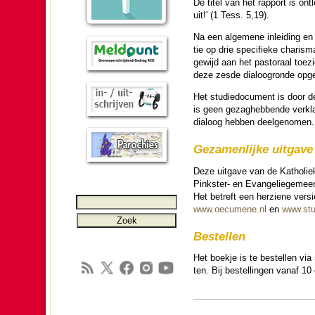
De titel van het rapport is on
uit!' (1 Tess. 5,19).
Na een algemene inlei­ding en 
tie op drie spe­ci­fie­ke cha­ri
gewijd aan het pas­to­raal toe­
deze zesde dialoo­gronde opg
Het studie­do­cu­ment is door d
is geen gezag­heb­bende ver­k
dialoog hebben deel­ge­no­men.
Ge­za­men­lijke uitgave
Deze uitgave van de Katho­lie
Pinkster- en Evan­ge­lie­ge­mee
Het betreft een herziene versi
www.oecumene.nl
en
www.stu
Be­stel­len
Het boekje is te be­stel­len via
ten. Bij be­stel­lingen vanaf 