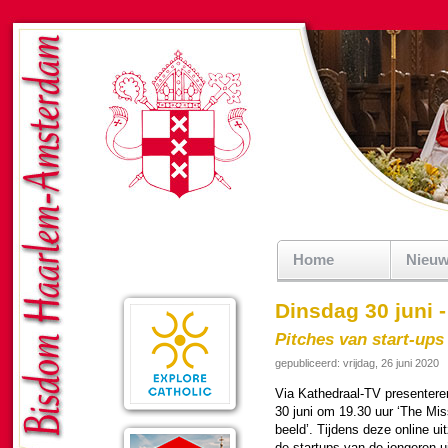
Home
Nieu
Dinsdag 30 juni 
Pitches van start-ups
gepubliceerd: vrijdag, 26 juni 2020
Via Ka­the­draal-TV presen­te­r
30 juni om 19.30 uur ‘The Mis­s
beeld’. Tijdens deze online ui
de startups van de jon­ge­ren u