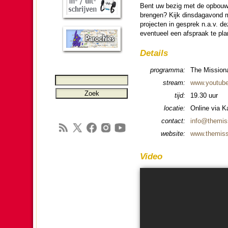
Bent uw bezig met de opbouw 
brengen? Kijk dins­dag­avond m
projecten in gesprek n.a.v. d
eventueel een afspraak te pl
Details
pro­gram­ma:
The Mis­sio­n
stream:
www.youtub
tijd:
19.30 uur
locatie:
Online via Ka
contact:
info@the­mis­
web­si­te:
www.the­mis­s
Video