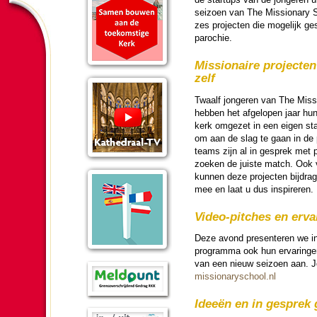
seizoen van The Mis­sio­na­ry 
zes projecten die moge­lijk ge
pa­ro­chie.
Missio­naire projecten
zelf
Twaalf jon­ge­ren van The Mis­s
hebben het afgelopen jaar hu
kerk omgezet in een eigen star
om aan de slag te gaan in de p
teams zijn al in gesprek met p
zoeken de juiste match. Ook v
kunnen deze projecten bijdrage
mee en laat u dus in­spi­re­ren.
Video-pitches en erva
Deze avond presen­te­ren we in 
pro­gram­ma ook hun erva­ringe
van een nieuw seizoen aan. Jo
mis­sio­na­ryschool.nl
Ideeën en in gesprek 