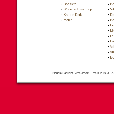
•
Dossiers
•
Be
•
Woord vd bisschop
•
Vi
•
Samen Kerk
•
Ke
•
Mobiel
•
Be
•
Fi
•
Ma
•
Le
•
Pe
•
Vri
•
Au
•
Be
Bisdom Haarlem - Amsterdam • Postbus 1053 • 2