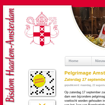
Home
Nieu
Pelgrimage Amst
Zaterdag 17 september
gepubliceerd: maandag, 22 august
Op zater­dag 17 sep­tem­ber zal
dam een bij­zon­dere pelgrimag
voet­tocht wor­den gehou­den i
van het Jaar van Barm­har­tig­h