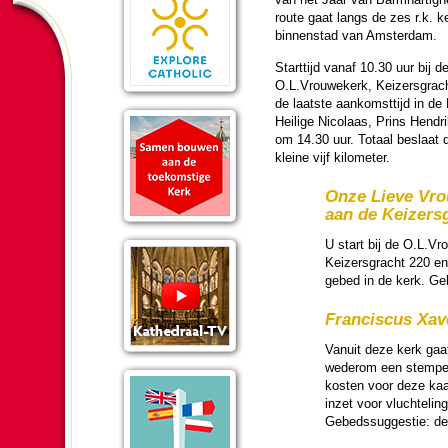
route gaat langs de zes r.k. k
bin­nen­stad van Am­ster­dam.
Start­tijd vanaf 10.30 uur bij d
O.L.Vrouwe­kerk, Keizers­grac
de laatste aan­komst­tijd in de
Heilige Nicolaas, Prins Hendri
om 14.30 uur. Totaal beslaat 
kleine vijf kilo­me­ter.
Onze Lieve Vro
aan de Keizers­
U start bij de O.L.Vr
Keizers­gracht 220 en
gebed in de kerk. Geb
Fran­cis­cus Xav
Vanuit deze kerk gaat
wederom een stempel k
kosten voor deze kaar
inzet voor vluch­te­li
Gebedssug­ges­tie: de G