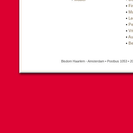
•
Fi
•
Ma
•
Le
•
Pe
•
Vri
•
Au
•
Be
Bisdom Haarlem - Amsterdam • Postbus 1053 • 2