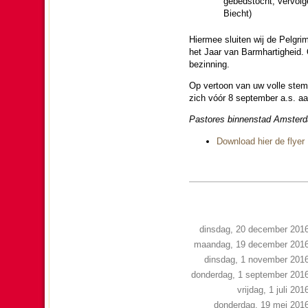
gebeds­tocht, ver­vol
Biecht)
Hiermee sluiten wij de Pelgrim
het Jaar van Barm­har­tig­heid
be­zin­ning.
Op ver­toon van uw volle stem
zich vóór 8 sep­tem­ber a.s. a
Pastores bin­nen­stad Am­ster­
Download hier de flyer
dinsdag, 20 december 201
maandag, 19 december 201
dinsdag, 1 november 201
donderdag, 1 september 201
vrijdag, 1 juli 201
donderdag, 19 mei 201