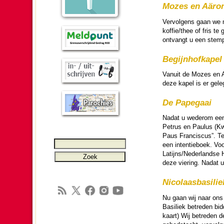
Mozes en Aäro
Ver­vol­gens gaan we 
koffie/thee of fris t
ont­vangt u een stemp
Begijnhof­ka­pel
Vanuit de Mozes en A
deze kapel is er geleg
De Papegaai
Nadat u wederom een 
Petrus en Paulus (Kwa
Paus Fran­cis­cus”. Te
een intentie­boek. Vo
Latijns/Neder­landse 
deze vie­ring. Nadat 
Nicolaas­basi­lie
Nu gaan wij naar ons 
Basiliek betre­den bi
kaart) Wij betre­den 