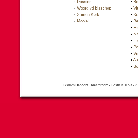
•
Dossiers
•
Be
•
Woord vd bisschop
•
Vi
•
Samen Kerk
•
Ke
•
Mobiel
•
Be
•
Fi
•
Ma
•
Le
•
Pe
•
Vri
•
Au
•
Be
Bisdom Haarlem - Amsterdam • Postbus 1053 • 2