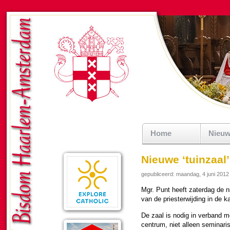
Home
Nieu
Nieuwe ‘tuinzaal
gepubliceerd: maandag, 4 juni 2012
Mgr. Punt heeft zater­dag de n
van de pries­ter­wij­ding in de k
De zaal is nodig in ver­band 
cen­trum, niet alleen se­mi­na­r