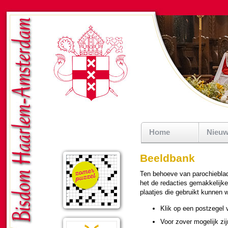
Home
Nieu
Beeldbank
Ten behoeve van pa­ro­chie­bla­
het de redacties ge­mak­ke­lijk
plaatjes die gebruikt kunnen wo
Klik op een postzegel v
Voor zover moge­lijk zij