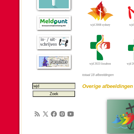
wjd 2008 sydney
wjd
wjd 2023 lissabon
wjd 2
totaal 18 afbeeldingen
Overige afbeel­dingen