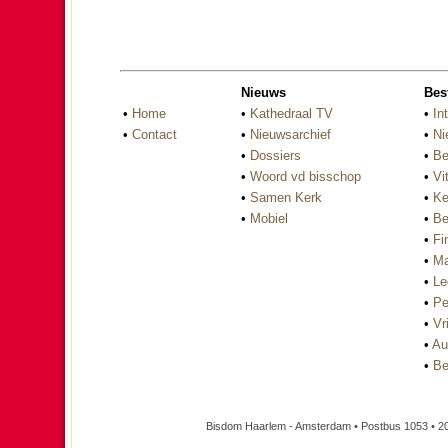
Nieuws
Bes
•
Home
•
Kathedraal TV
•
In
•
Contact
•
Nieuwsarchief
•
Ni
•
Dossiers
•
Be
•
Woord vd bisschop
•
Vi
•
Samen Kerk
•
Ke
•
Mobiel
•
Be
•
Fi
•
Ma
•
Le
•
Pe
•
Vri
•
Au
•
Be
Bisdom Haarlem - Amsterdam • Postbus 1053 • 2