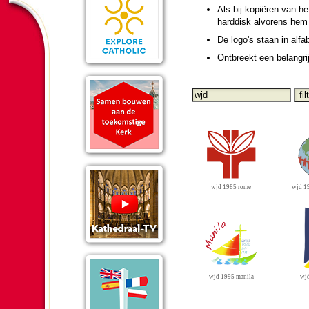
Als bij kopiëren van he
harddisk alvorens hem 
De logo's staan in alfa
Ontbreekt een be­lang­ri
wjd 19
wjd 1985 rome
wjd 1995 manila
wjd