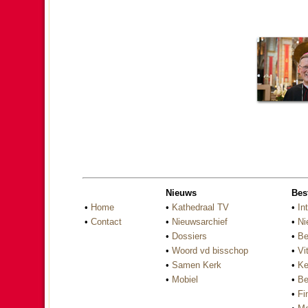
Nieuws
Bes
•
Home
•
Kathedraal TV
•
In
•
Contact
•
Nieuwsarchief
•
Ni
•
Dossiers
•
Be
•
Woord vd bisschop
•
Vi
•
Samen Kerk
•
Ke
•
Mobiel
•
Be
•
Fi