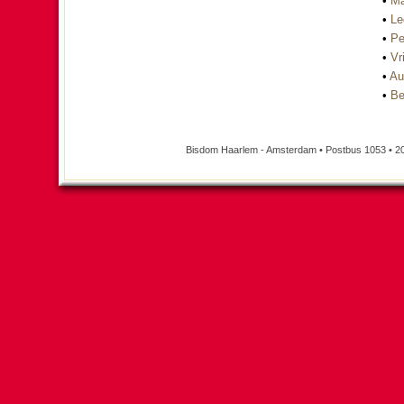
•
Ma
•
Le
•
Pe
•
Vri
•
Au
•
Be
Bisdom Haarlem - Amsterdam • Postbus 1053 • 2