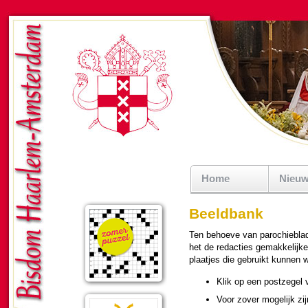
Home
Nieu
Beeldbank
Ten behoeve van pa­ro­chie­bla­
het de redacties ge­mak­ke­lijk
plaatjes die gebruikt kunnen wo
Klik op een postzegel v
Voor zover moge­lijk zij