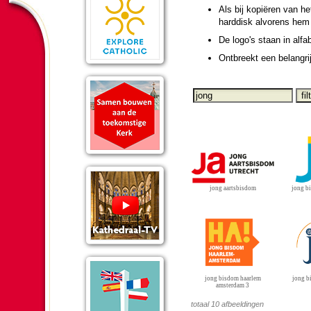
Als bij kopiëren van he
harddisk alvorens hem 
De logo's staan in alfa
Ontbreekt een be­lang­ri
jong aartsbisdom
jong b
jong bisdom haarlem
jong b
amsterdam 3
totaal 10 afbeeldingen