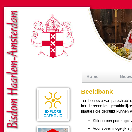
Home
Nieu
Beeldbank
Ten behoeve van pa­ro­chie­bla­
het de redacties ge­mak­ke­lijk
plaatjes die gebruikt kunnen wo
Klik op een postzegel v
Voor zover moge­lijk zij