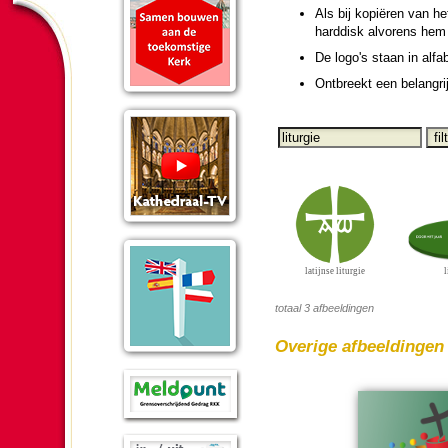
Als bij kopiëren van he
harddisk alvorens hem 
De logo's staan in alfa
Ontbreekt een be­lang­ri
latijnse liturgie
l
totaal 3 afbeeldingen
Overige afbeel­dingen