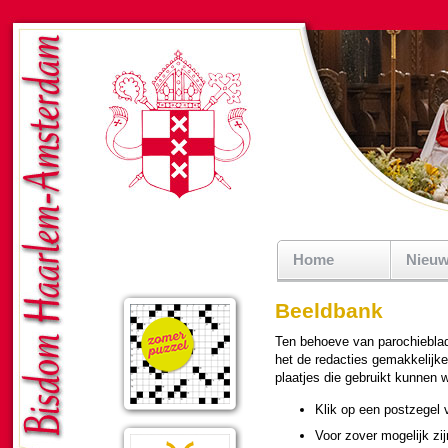
Home
Nieu
Beeldbank
Ten behoeve van pa­ro­chie­bla­
het de redacties ge­mak­ke­lijk
plaatjes die gebruikt kunnen wo
Klik op een postzegel v
Voor zover moge­lijk zij