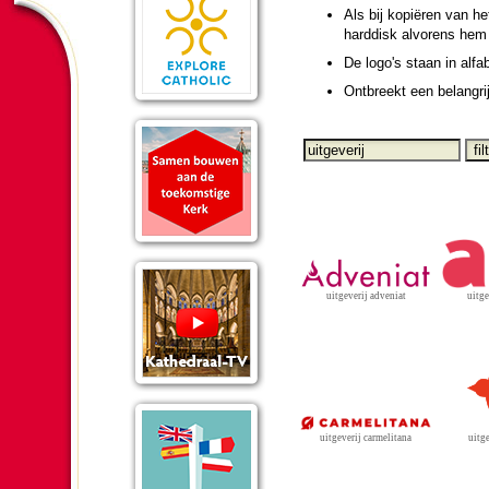
Als bij kopiëren van he
harddisk alvorens hem 
De logo's staan in alfa
Ontbreekt een be­lang­ri
uitgeverij adveniat
uitge
uitg
uitgeverij carmelitana