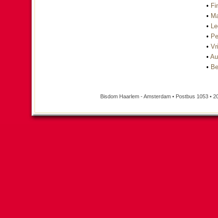
•
Fi
•
Ma
•
Le
•
Pe
•
Vri
•
Au
•
Be
Bisdom Haarlem - Amsterdam • Postbus 1053 • 2