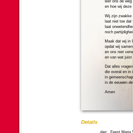
leer ons de weg
en hoe wij deze
Wij zijn zwakke
laat niet toe dat
laat onwetend­he
noch partij­dig­he
Maak dat wij in 
opdat wij samen
en ons niet verw
en van wat juist 
Dat alles vragen
die overal en in 
in gemeen­schap
in de eeuwen de
Amen
Details
dag:
Feest Maria Vi