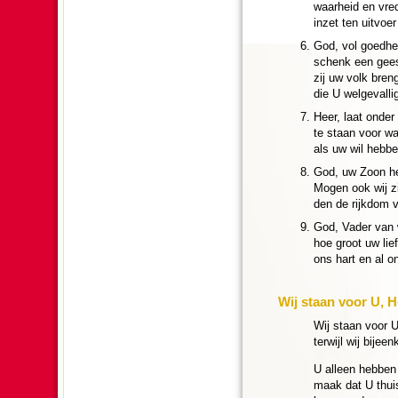
waar­heid en vred
inzet ten uit­vo
God, vol goed­he
schenk een geest
zij uw volk breng
die U wel­ge­vall
Heer, laat onder
te staan voor wat
als uw wil hebb
God, uw Zoon heef
Mogen ook wij zij
den de rijkdom v
God, Vader van w
hoe groot uw lie
ons hart en al o
Wij staan voor U, H
Wij staan voor U
terwijl wij bijee
U alleen hebben 
maak dat U thuis