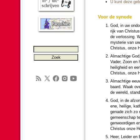
U kunt deze gebe
Voor de synode
God, in uw ondoor
rijk van Christu
de verlos­sing. W
mysterie van uw 
Christus, onze H
Almach­tige God, 
Vader, Zoon en h
hei­lig­heid en e
Christus, onze H
Almach­tige eeuw
baard. Waak over
de wereld, stand
God, in de afzon­
ene, heilige, kat
genade zich zo ro
gemeen­schap te 
gen­woor­digen e
Christus onze H
Heer, Leider en 