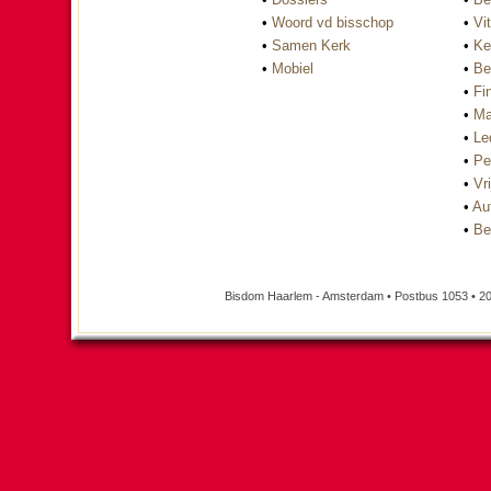
•
Woord vd bisschop
•
Vi
•
Samen Kerk
•
Ke
•
Mobiel
•
Be
•
Fi
•
Ma
•
Le
•
Pe
•
Vri
•
Au
•
Be
Bisdom Haarlem - Amsterdam • Postbus 1053 • 20