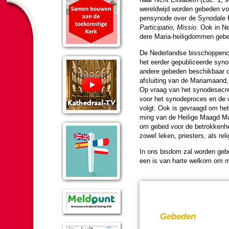
we­reld­wijd wor­den gebe­den v
pen­synode over de Synodale 
Participatio, Missio
. Ook in Ne
dere Maria-hei­lig­dommen gebe
De Neder­landse bis­schop­pen­c
het eer­der ge­pu­bli­ceerde syn
andere gebe­den be­schik­baar 
afslui­ting van de Maria­maand
Op vraag van het synode­secre­
voor het synode­pro­ces en de
volgt. Ook is gevraagd om he
ming van de Heilige Maagd Mar
om gebed voor de be­trok­ken­he
zowel leken, pries­ters, als reli
In ons bisdom zal wor­den gebe
een is van harte welkom om me
Gebe­den