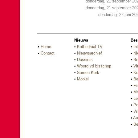
donderdag, 21 september 20
donderdag, 21 september 20
donderdag, 22 juni 20
Nieuws
Bes
•
Home
•
Kathedraal TV
•
In
•
Contact
•
Nieuwsarchief
•
Ni
•
Dossiers
•
Be
•
Woord vd bisschop
•
Vi
•
Samen Kerk
•
Ke
•
Mobiel
•
Be
•
Fi
•
Ma
•
Le
•
Pe
•
Vri
•
Au
•
Be