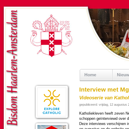
Home
Nieu
Interview met Mg
Videoserie van Kathol
gepubliceerd: vrijdag, 12 augustus
Katho­liek­le­ven heeft zeven N
schop­pen geïnter­viewd over 
Deze inter­views ver­schij­nen 
en au­gus­tus op de web­si­te 