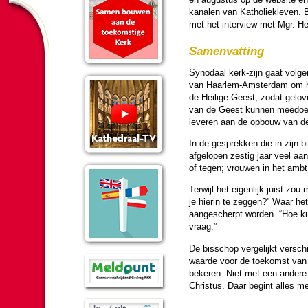
kanalen van Katho­liek­le­ven. 
met het inter­view met Mgr. He
Samen­vat­ting
Synodaal kerk-zijn gaat volg
van Haar­lem-Am­ster­dam om h
de Heilige Geest, zodat gelo­vi
van de Geest kunnen meedoen
leveren aan de opbouw van d
In de gesprekken die in zijn b
afgelopen zes­tig jaar veel aa
of tegen; vrouwen in het ambt
Terwijl het eigen­lijk juist z
je hierin te zeggen?” Waar h
aan­ge­scherpt wor­den. “Hoe k
vraag.”
De bis­schop verge­lijkt ver­sch
waarde voor de toe­komst van 
bekeren. Niet met een andere
Christus. Daar begint alles me