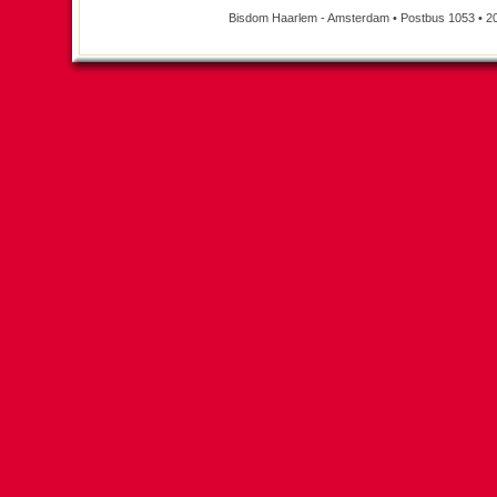
Bisdom Haarlem - Amsterdam • Postbus 1053 • 2