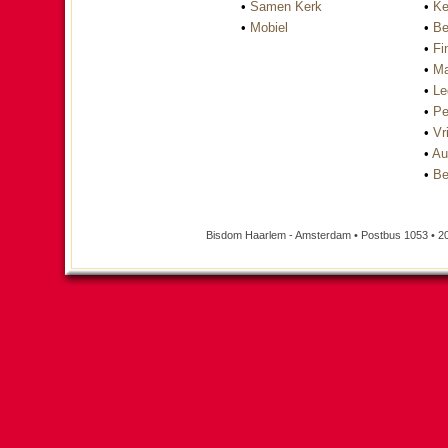
•
Samen Kerk
•
Ke
•
Mobiel
•
Be
•
Fi
•
Ma
•
Le
•
Pe
•
Vri
•
Au
•
Be
Bisdom Haarlem - Amsterdam • Postbus 1053 • 2