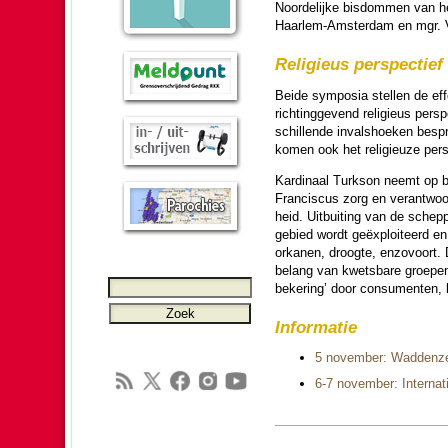
Noor­de­lijke bis­dom­men van
Haar­lem-Am­ster­dam en mgr. 
Reli­gi­eus per­spec­tief
Beide symposia stellen de effe
rich­ting­ge­vend reli­gi­eus pe
schil­lende invals­hoeken be­sp
komen ook het reli­gi­euze per­s
Kar­di­naal Turkson neemt op be
Fran­cis­cus zorg en verant­woor
heid. Uitbui­ting van de schep
ge­bied wordt geëx­ploi­teerd en
orkanen, droogte, enzo­voort. 
belang van kwets­ba­re groe
beke­ring’ door consu­menten, 
In­for­ma­tie
5 no­vem­ber: Wadden­
6-7 no­vem­ber: Inter­na