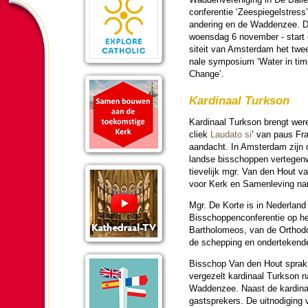
con­fe­ren­tie ‘Zeespiegelstress
an­de­ring en de Wadden­zee. 
woens­dag 6 no­vem­ber - start 
si­teit van Am­ster­dam het twee­
nale symposium ‘Water in tim
Change’.
Kar­di­naal Turkson
Kar­di­naal Turkson brengt we­re
cliek
Laudato si
’ van paus Fra
aan­dacht. In Am­ster­dam zijn
landse bis­schop­pen ver­te­gen­
tie­ve­lijk mgr. Van den Hout
voor Kerk en Samen­le­ving name
Mgr. De Korte is in Neder­land p
Bis­schop­pen­con­fe­ren­tie op
Bartholomeos, van de Ortho­do
de schep­ping en ondertekende
Bis­schop Van den Hout sprak z
vergezelt kar­di­naal Turkson 
Wadden­zee. Naast de kar­di­na
gast­spre­kers. De uit­no­di­g