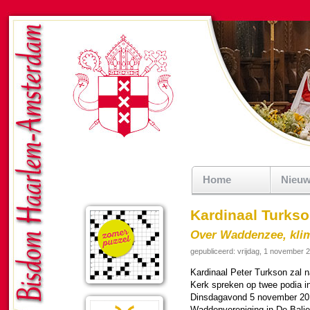
Home
Nieu
Kardinaal Turks
Over Waddenzee, kli
gepubliceerd: vrijdag, 1 november 
Kar­di­naal Peter Turkson zal
Kerk spreken op twee podia in
Dins­dag­avond 5 no­vem­ber 201
Wadden­ver­eni­ging in De Bali