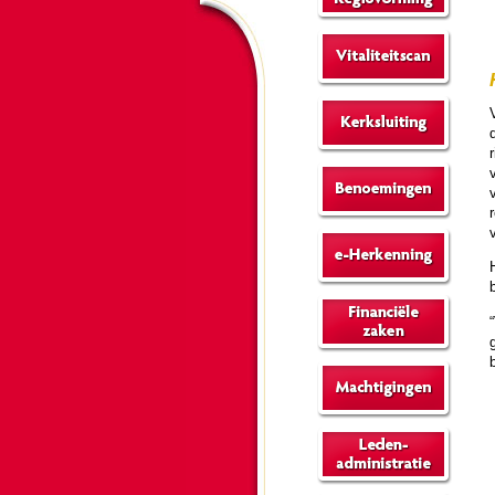
V
d
v
g
b