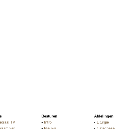
s
Besturen
Afdelingen
edraal TV
•
Intro
•
Liturgie
wsarchief
•
Nieuws
•
Catechese