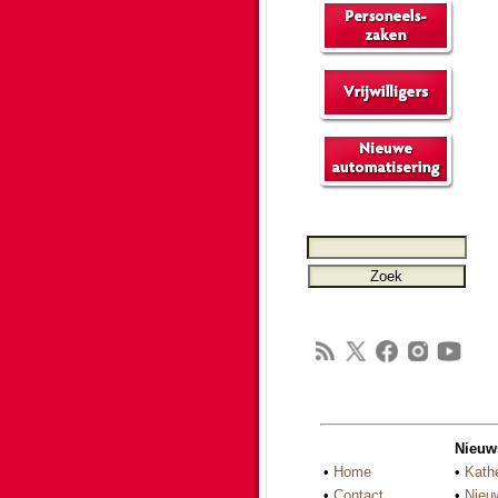
Nieuw
•
Home
•
Kath
•
Contact
•
Nieu