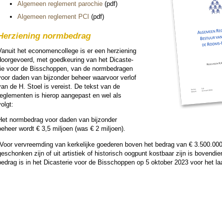
Alge­meen regle­ment pa­ro­chie
(pdf)
Alge­meen regle­ment PCI
(pdf)
Herzie­ning norm­be­drag
anuit het economen­col­lege is er een her­zie­ning
oorge­voerd, met goed­keu­ring van het Di­cas­te­
rie voor de Bis­schop­pen, van de norm­be­dragen
voor daden van bij­zon­der beheer waarvoor verlof
van de H. Stoel is vereist. De tekst van de
regle­menten is hierop aan­ge­past en wel als
olgt:
Het norm­be­drag voor daden van bij­zon­der
beheer wordt € 3,5 miljoen (was € 2 miljoen).
“Voor vervreem­ding van ker­ke­lijke goe­de­ren boven het bedrag van € 3.500.000
e­schon­ken zijn of uit artis­tiek of his­to­risch oog­punt kost­baar zijn is bovend
edrag is in het Di­cas­te­rie voor de Bis­schop­pen op 5 ok­to­ber 2023 voor het la