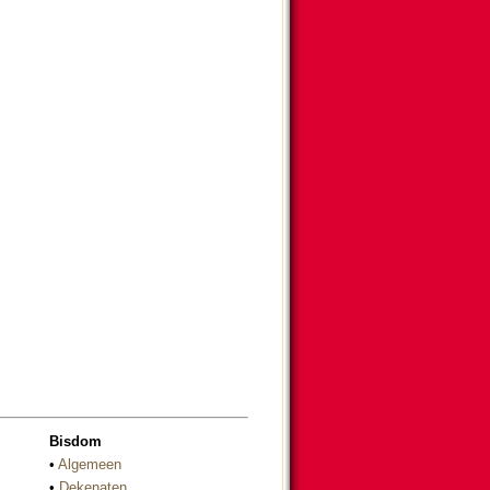
Bisdom
•
Algemeen
•
Dekenaten