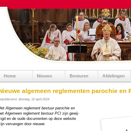
Home
Nieuws
Besturen
Afdelingen
Nieuwe algemeen reglementen parochie en 
epubliceerd: dinsdag, 16 april 2024
Het
Alge­meen regle­ment bestuur pa­ro­chie
en
het
Alge­meen regle­ment bestuur PCI
zijn ge­wij­
zigd en de oude do­cu­menten op deze web­si­te
zijn ver­vangen door nieuwe: