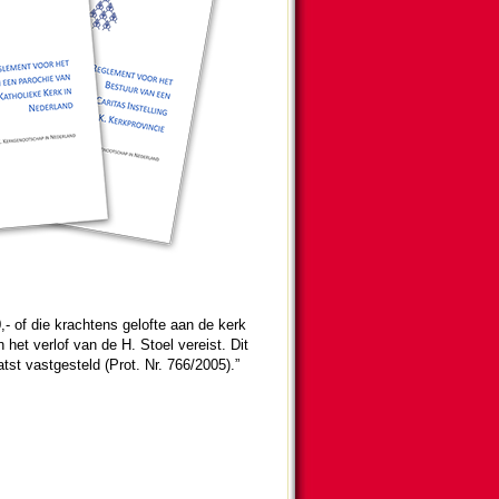
,- of die krachtens gelofte aan de kerk
ien het verlof van de H. Stoel vereist. Dit
atst vast­ge­steld (Prot. Nr. 766/2005).”