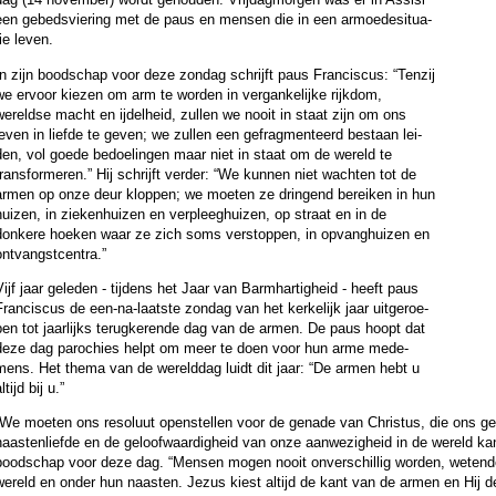
een gebeds­vie­ring met de paus en mensen die in een armoede­si­tua­
ie leven.
In zijn bood­schap voor deze zon­dag schrijft paus Fran­cis­cus: “Tenzij
we ervoor kiezen om arm te wor­den in ver­gan­ke­lijke rijkdom,
wereldse macht en ijdel­heid, zullen we nooit in staat zijn om ons
even in liefde te geven; we zullen een gefrag­men­teerd bestaan ​​lei­
den, vol goede be­doe­lin­gen maar niet in staat om de wereld te
transformeren.” Hij schrijft ver­der: “We kunnen niet wachten tot de
armen op onze deur kloppen; we moeten ze dringend bereiken in hun
uizen, in zieken­hui­zen en verpleeg­hui­zen, op straat en in de
donkere hoeken waar ze zich soms verstoppen, in opvang­hui­zen en
nt­vangst­cen­tra.”
ijf jaar gele­den - tij­dens het Jaar van Barm­har­tig­heid - heeft paus
ran­cis­cus de een-na-laatste zon­dag van het ker­ke­lijk jaar uit­ge­roe­
pen tot jaar­lijks te­rug­ke­rende dag van de armen. De paus hoopt dat
deze dag pa­ro­chies helpt om meer te doen voor hun arme mede­
mens. Het thema van de wereld­dag luidt dit jaar: “De armen hebt u
ltijd bij u.”
“We moeten ons resoluut openstellen voor de genade van Christus, die ons ge
aasten­liefde en de geloof­waar­dig­heid van onze aanwe­zig­heid in de wereld kan h
bood­schap voor deze dag. “Mensen mogen nooit on­ver­schil­lig wor­den, wetende
wereld en onder hun naasten. Jezus kiest altijd de kant van de armen en Hij dee