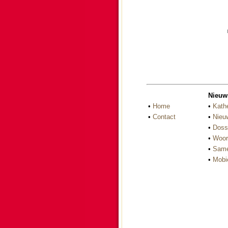
Nieuw
•
Home
•
Kath
•
Contact
•
Nieu
•
Doss
•
Woor
•
Same
•
Mobi