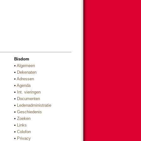
Bisdom
•
Algemeen
•
Dekenaten
•
Adressen
•
Agenda
•
Int. vieringen
•
Documenten
•
Ledenadministratie
•
Geschiedenis
•
Zoeken
•
Links
•
Colofon
•
Privacy