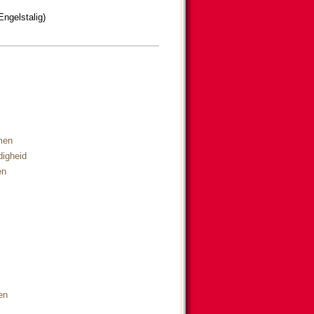
ngels­ta­lig)
men
digheid
en
en