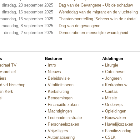
dinsdag, 23 september 2025
Dag van de Gevangene - Uit de schaduw
dinsdag, 16 september 2025
Werelddag van de migrant en de vluchteling
maandag, 15 september 2025
Theatervoorstelling ‘Schreeuw in de ruimte’
maandag, 8 september 2025
Dag van de gevangene
dinsdag, 2 september 2025
Democratie en menselijke waardigheid
s
Besturen
Afdelingen
edraal TV
•
Intro
•
Liturgie
wsarchief
•
Nieuws
•
Catechese
iers
•
Beleidsvisie
•
Jongeren
d vd bisschop
•
Vitaliteitsscan
•
Kerkopbouw
n Kerk
•
Kerksluiting
•
Caritas
el
•
Benoemingen
•
Missie
•
Financiële zaken
•
Onderwijs
•
Machtigingen
•
Opleidingen
•
Ledenadministratie
•
Bouwzaken
•
Personeelszaken
•
Huwelijkszaken
•
Vrijwilligers
•
Familiezondag
•
Automatisering
•
CSLK