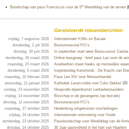
e
Bood­schap van paus Fran­cis­cus voor de 5
Wereld­dag van de armen
(E
Gerelateerde nieuwsberichten
vrijdag, 7 augustus 2026
Internationale H.Mis en Bazaar
donderdag, 2 juli 2026
Besturenavond PCI’s
dinsdag, 30 juni 2026
In september start weer Basiscursus Caritas
donderdag, 26 maart 2026
Online leesgroep - brief paus Leo over de ar
maandag, 23 maart 2026
Asielwetten staan haaks op menselijke waar
donderdag, 5 maart 2026
Inspiratiedag Kansfonds - De Kracht van Do
maandag, 16 februari 2026
Paus Leo XIV over Mensenhandel
woensdag, 21 januari 2026
Katholiek Leven-video met Colm Dekker
zondag, 23 november 2025
Hoopvolle bijeenkomst caritasbestuurders
vrijdag, 14 november 2025
Bisschop in de gevangenis (op bezoek)
dinsdag, 11 november 2025
Besturenavond PCI’s
maandag, 27 oktober 2025
Herdenking omgekomen vluchtelingen
vrijdag, 24 oktober 2025
Internationale ontmoeting voor Vrede
donderdag, 23 oktober 2025
Pausboodschap voor Werelddag van de Arm
dinsdag, 14 oktober 2025
30 Jaar gastvrijheid in het hart van Haarlem