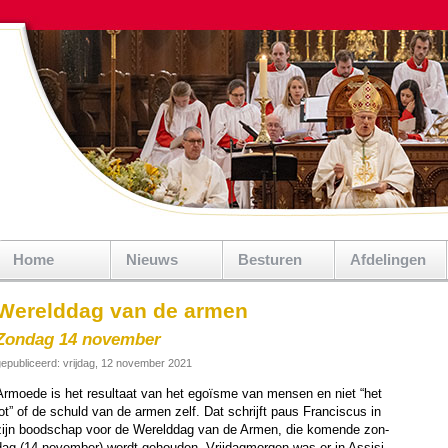
Home
Nieuws
Besturen
Afdelingen
Werelddag van de armen
Zondag 14 november
epubliceerd: vrijdag, 12 november 2021
Armoede is het re­sul­taat van het egoïsme van mensen en niet “het
lot” of de schuld van de armen zelf. Dat schrijft paus Fran­cis­cus in
zijn bood­schap voor de Wereld­dag van de Armen, die ko­men­de zon­
dag (14 no­vem­ber) wordt gehou­den. Vrij­dag­mor­gen was er in Assisi