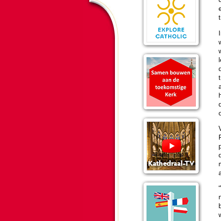
t
l
h
o
V
F
a
n