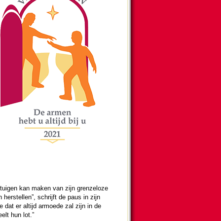
tuigen kan maken van zijn grenze­loze
er­stel­len”, schrijft de paus in zijn
 dat er altijd armoede zal zijn in de
lt hun lot.”