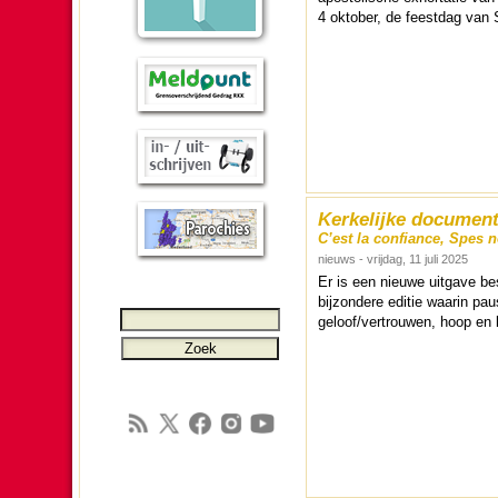
4 ok­to­ber, de feest­dag van
Kerkelijke document
C’est la confiance, Spes n
nieuws - vrijdag, 11 juli 2025
Er is een nieuwe uitgave be­sc
bij­zon­dere editie waarin pau
geloof/ver­trouwen, hoop en 