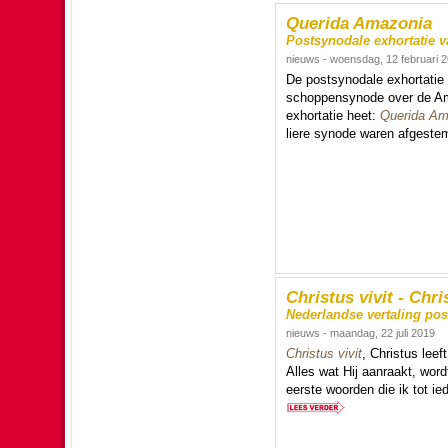
Querida Amazonia
Postsynodale exhortatie 
nieuws - woensdag, 12 februari 
De post­sy­no­dale exhor­ta­ti
schop­pen­synode over de Ama
exhor­ta­tie heet:
Querida Am
liere synode waren afgeste
Christus vivit - Chri
Nederlandse vertaling pos
nieuws - maandag, 22 juli 2019
Christus vivit
, Christus leef
Alles wat Hij aanraakt, word
eerste woor­den die ik tot ieder