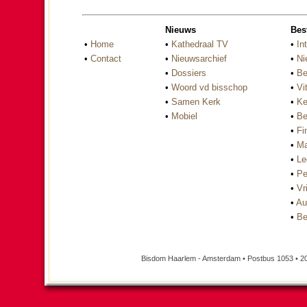
Nieuws
Bes
•
Home
•
Kathedraal TV
•
In
•
Contact
•
Nieuwsarchief
•
Ni
•
Dossiers
•
Be
•
Woord vd bisschop
•
Vi
•
Samen Kerk
•
Ke
•
Mobiel
•
Be
•
Fi
•
Ma
•
Le
•
Pe
•
Vri
•
Au
•
Be
Bisdom Haarlem - Amsterdam • Postbus 1053 • 2