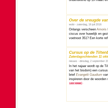
Over de vreugde van
wobi - zaterdag, 16 juli 2016
Onlangs verscheen
Amoris l
cis­cus over huwe­lijk en ge
voetnoot 351? Een korte re­fl
Cursus op de Tilten
Zaterdagochtenden 11 okt
nieuws - dinsdag, 2 september 2
In het najaar wordt op de Til
van het bisdom) een cursus 
brief
Evangelii Gaudium
van 
in­spi­re­ren door de woor­de