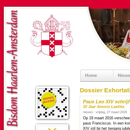
Home
Nieu
Dossier Exhortat
Paus Leo XIV schrijf
10 Jaar Amoris Laetitia
nieuws - vrijdag, 27 maart 2026
Op 19 maart 2016 verscheen d
paus Fran­cis­cus. In een k
XIV stil bij het tien­ja­rig ju