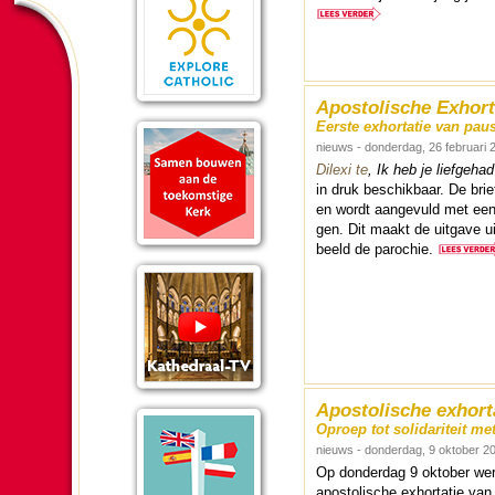
Apostolische Exhort
Eerste exhortatie van pau
nieuws - donderdag, 26 februari 
Dilexi te
, Ik heb je liefgehad
in druk be­schik­baar. De brie
en wordt aan­ge­vuld met een
gen. Dit maakt de uitgave ui
beeld de pa­ro­chie.
Apostolische exhorta
Oproep tot solidariteit m
nieuws - donderdag, 9 oktober 2
Op don­der­dag 9 ok­to­ber we
apos­to­lische exhor­ta­tie v