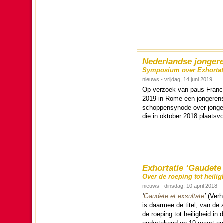
Nederlandse jonger
Symposium over Exhortatie
nieuws - vrijdag, 14 juni 2019
Op verzoek van paus Fran­ci
2019 in Rome een jon­ge­ren
schop­pen­synode over jonge­
die in ok­to­ber 2018 plaats­
Exhortatie ‘Gaudete 
Over de roeping tot heili
nieuws - dinsdag, 10 april 2018
‘
Gaudete et exsultate
’
(Verhe
is daar­mee de titel, van de a
de roe­ping tot hei­lig­heid 
ondertekend op 19 maart en