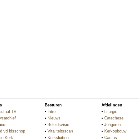
s
Besturen
Afdelingen
edraal TV
•
Intro
•
Liturgie
wsarchief
•
Nieuws
•
Catechese
iers
•
Beleidsvisie
•
Jongeren
d vd bisschop
•
Vitaliteitsscan
•
Kerkopbouw
n Kerk
•
Kerksluiting
•
Caritas