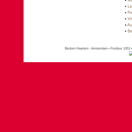
•
Ma
•
Le
•
Pe
•
Vri
•
Au
•
Be
Bisdom Haarlem - Amsterdam • Postbus 1053 •