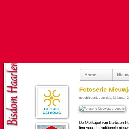
Home
Nieu
Fotoserie Nieuwj
gepubliceerd: zaterdag, 11 januari 
De Olof­ka­pel van Barbizon Ho
ling voor de tra­di­tio­nele ni