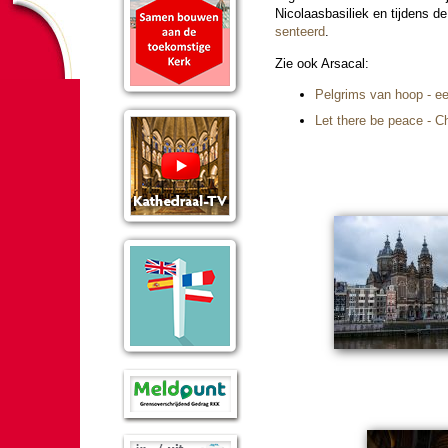
Nicolaas­basi­liek en tij­dens d
sen­teerd
.
Zie ook Arsacal:
Pelgrims van hoop - ee
Let there be peace - C