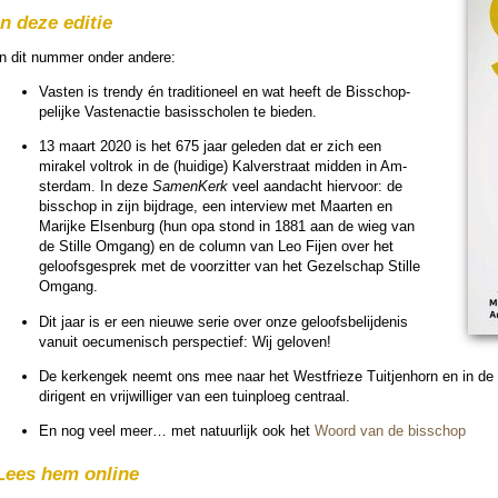
In deze editie
In dit nummer onder andere:
Vasten is trendy én tra­di­tio­neel en wat heeft de Bis­schop­
pe­lijke Vas­ten­ac­tie basis­scho­len te bie­den.
13 maart 2020 is het 675 jaar gele­den dat er zich een
mirakel vol­trok in de (hui­dige) Kalver­straat mid­den in Am­
ster­dam. In deze
SamenKerk
veel aan­dacht hier­voor: de
bis­schop in zijn bijdrage, een inter­view met Maarten en
Marijke Elsen­burg (hun opa stond in 1881 aan de wieg van
de Stille Omgang) en de column van Leo Fijen over het
geloofs­ge­sprek met de voor­zit­ter van het Gezel­schap Stille
Omgang.
Dit jaar is er een nieuwe serie over onze ge­loofs­be­lij­de­nis
vanuit oecu­me­nisch per­spec­tief: Wij geloven!
De kerkengek neemt ons mee naar het Westfrieze Tui­tjen­horn en in de
dirigent en vrij­wil­li­ger van een tuinploeg centraal.
En nog veel meer… met na­tuur­lijk ook het
Woord van de bis­schop
Lees hem online