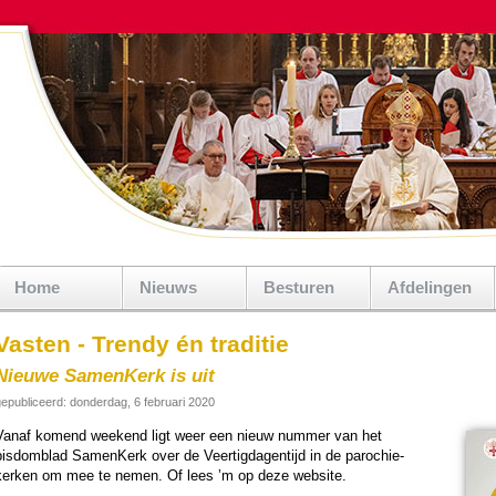
Home
Nieuws
Besturen
Afdelingen
Vasten - Trendy én traditie
Nieuwe SamenKerk is uit
epubliceerd: donderdag, 6 februari 2020
Vanaf komend weekend ligt weer een nieuw nummer van het
bisdom­blad SamenKerk over de Veer­tig­da­gen­tijd in de paro­chie­
kerken om mee te nemen. Of lees ’m op deze web­si­te.