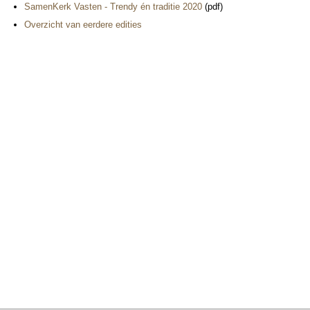
SamenKerk Vasten - Trendy én traditie 2020
(pdf)
Over­zicht van eer­dere edities