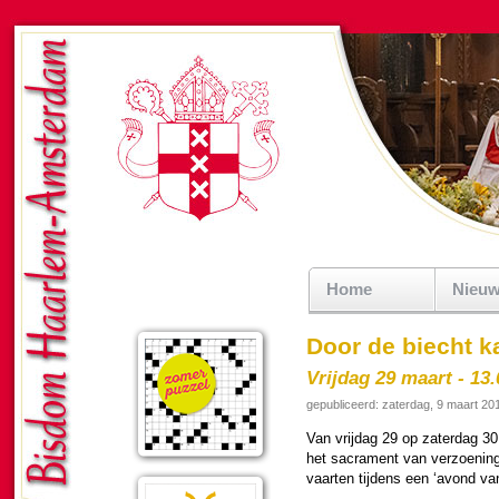
Home
Nieu
Door de biecht ka
Vrijdag 29 maart - 13.
gepubliceerd: zaterdag, 9 maart 20
Van vrij­dag 29 op zater­dag 3
het sacra­ment van ver­zoe­nin
vaarten tij­dens een ‘avond van 