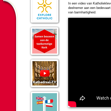
In een video van Katho­liek­le
deel­ne­mer aan een bede­vaar
van barm­har­tig­heid.