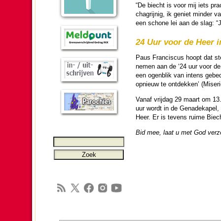
“De biecht is voor mij iets prac
chagrijnig, ik geniet min­der
een schone lei aan de slag: “Je
24 Uur voor de Heer i
Paus Fran­cis­cus hoopt dat st
nemen aan de ‘24 uur voor de
een ogen­blik van intens gebe
opnieuw te ont­dek­ken’ (Miseri
Vanaf vrij­dag 29 maart om 13
uur wordt in de Genade­ka­pel,
Heer. Er is tevens ruime Biecht
Bid mee, laat u met God verz