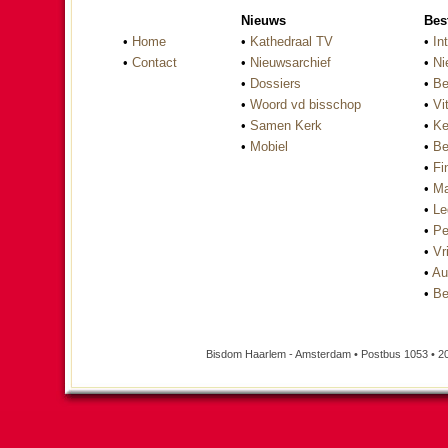
Nieuws
Bes
•
Home
•
Kathedraal TV
•
In
•
Contact
•
Nieuwsarchief
•
Ni
•
Dossiers
•
Be
•
Woord vd bisschop
•
Vi
•
Samen Kerk
•
Ke
•
Mobiel
•
Be
•
Fi
•
Ma
•
Le
•
Pe
•
Vri
•
Au
•
Be
Bisdom Haarlem - Amsterdam • Postbus 1053 • 2