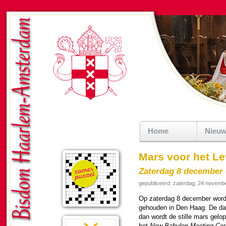
Home
Nieu
Mars voor het L
Zaterdag 8 december 
gepubliceerd: zaterdag, 24 novemb
Op zater­dag 8 de­cem­ber wor
gehou­den in Den Haag. De dag 
dan wordt de stille mars gelo
het
New Babylon Meeting Cen