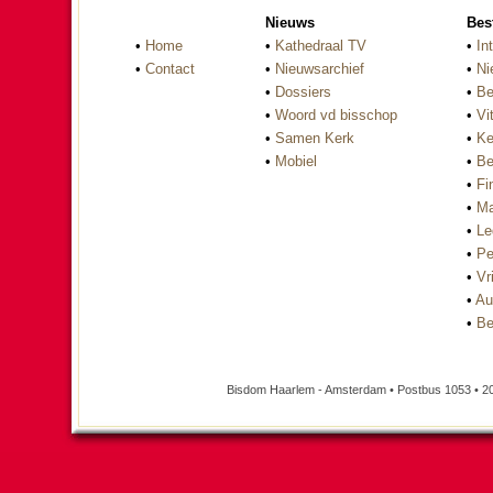
Nieuws
Bes
•
Home
•
Kathedraal TV
•
In
•
Contact
•
Nieuwsarchief
•
Ni
•
Dossiers
•
Be
•
Woord vd bisschop
•
Vi
•
Samen Kerk
•
Ke
•
Mobiel
•
Be
•
Fi
•
Ma
•
Le
•
Pe
•
Vri
•
Au
•
Be
Bisdom Haarlem - Amsterdam • Postbus 1053 • 2