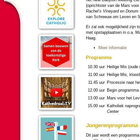
(oprichtster van de Mars voor
Rachel’s Vineyard
en
Donum 
van Schreeuw om Leven en Sti
Er zal ook moge­lijk­heid zijn 
met opstap­plaatsen in o.a. M
Haag.
Meer in­for­ma­tie
Pro­gram­ma
10.30 uur
Heilige Mis (oude 
11.00 uur
Heilige Mis, kloos
11.45 uur
Pro­ces­sie naar he
12.00 uur
Begin pro­gram­ma 
13.00 uur
Mars voor het Le
15.00 uur
Katho­liek napro­g
Center
Jon­ge­ren­pro­gramma
Dit jaar wordt een pro­gram­ma 