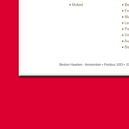
•
Mobiel
•
Be
•
Fi
•
Ma
•
Le
•
Pe
•
Vri
•
Au
•
Be
Bisdom Haarlem - Amsterdam • Postbus 1053 • 2