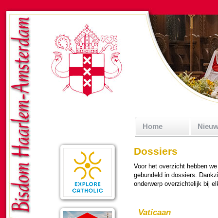
Home
Nieu
Dossiers
Voor het over­zicht hebben we 
gebundeld in dossiers. Dankzij
on­der­werp over­zich­te­lijk bij e
Vati­caan