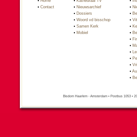
•
Home
•
Kathedraal TV
•
In
•
Contact
•
Nieuwsarchief
•
Ni
•
Dossiers
•
Be
•
Woord vd bisschop
•
Vi
•
Samen Kerk
•
Ke
•
Mobiel
•
Be
•
Fi
•
Ma
•
Le
•
Pe
•
Vri
•
Au
•
Be
Bisdom Haarlem - Amsterdam • Postbus 1053 • 2