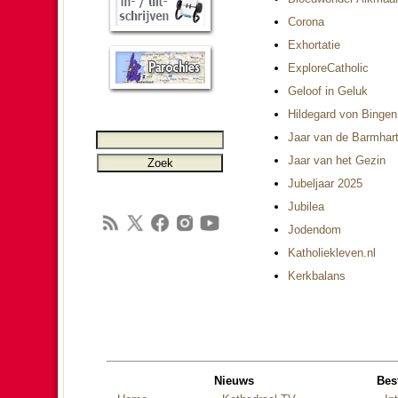
Corona
Exhor­ta­tie
ExploreCatholic
Geloof in Geluk
Hildegard von Bingen
Jaar van de Barm­har­t
Jaar van het Gezin
Jubel­jaar 2025
Jubilea
Jo­den­dom
Katho­liek­le­ven.nl
Kerk­ba­lans
Nieuws
Bes