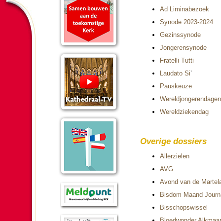
Ad Limina­be­zoek
Synode 2023-2024
Gezins­synode
Jon­ge­ren­synode
Fratelli Tutti
Laudato Si
’
Paus­keuze
Wereld­jon­ge­ren­da­gen
We­reld­zie­ken­dag
Overige dossiers
Aller­zie­len
AVG
Avond van de Mar­te­la
Bisdom Maand Jour­n
Bis­schopswissel
Bloed­won­der Alkmaa