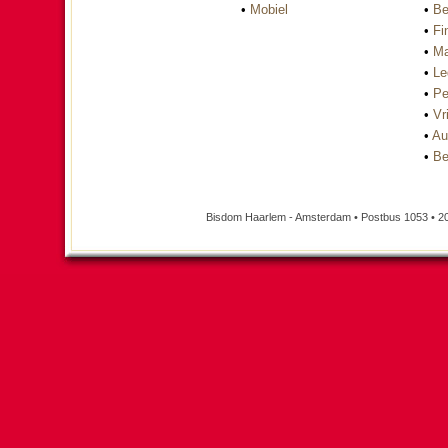
•
Mobiel
•
Be
•
Fi
•
Ma
•
Le
•
Pe
•
Vri
•
Au
•
Be
Bisdom Haarlem - Amsterdam • Postbus 1053 • 2