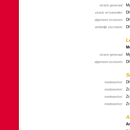
Mg
vica­ris-generaal:
Dh
vica­ris en kanselier:
Dh
alge­meen econoom:
Dh
ambte­lijk se­cre­ta­ris:
L
Mo
Mg
vica­ris-generaal:
Dh
alge­meen econoom:
Se
Dh
mede­wer­ker:
Zr
mede­wer­ker:
Zr
mede­wer­ker:
Zr
mede­wer­ker:
A
Ar