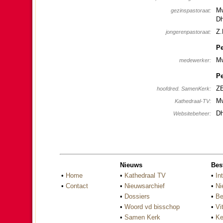
Mw
gezins­pas­to­raat:
Dh
Z.
jon­ge­ren­pas­to­raat:
Pe
Mw
mede­wer­ker:
Pe
ZE
hoofdred. SamenKerk:
Mw
Ka­the­draal-TV:
Dh
Websitebeheer:
Nieuws
Bes
•
Home
•
Kathedraal TV
•
In
•
Contact
•
Nieuwsarchief
•
Ni
•
Dossiers
•
Be
•
Woord vd bisschop
•
Vi
•
Samen Kerk
•
Ke