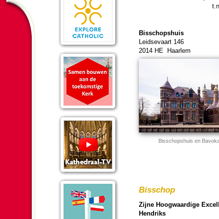
t.
Bis­schops­huis
Leidse­vaart 146
2014 HE Haar­lem
Bis­schops­huis en Bavo­ka
Bis­schop
Zijne Hoog­waar­dige Excell
Hendriks