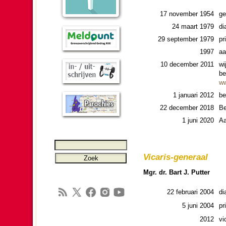
17 no­vem­ber 1954
ge
24 maart 1979
di
29 sep­tem­ber 1979
pri
1997
aa
10 de­cem­ber 2011
wi
be
ww
1 januari 2012
be
22 de­cem­ber 2018
Be
1 juni 2020
Aa
Vica­ris-generaal
Mgr. dr. Bart J. Putter
22 februari 2004
di
5 juni 2004
pri
2012
vi