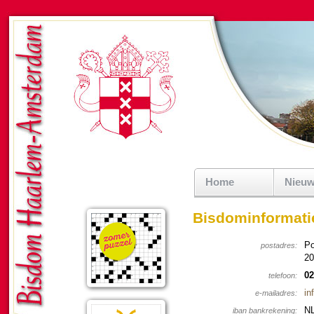
Home
Nieu
Bisdominformati
Po
post­a­dres:
20
02
tele­foon:
in
e-mail­a­dres:
NL
iban bankreke­ning: