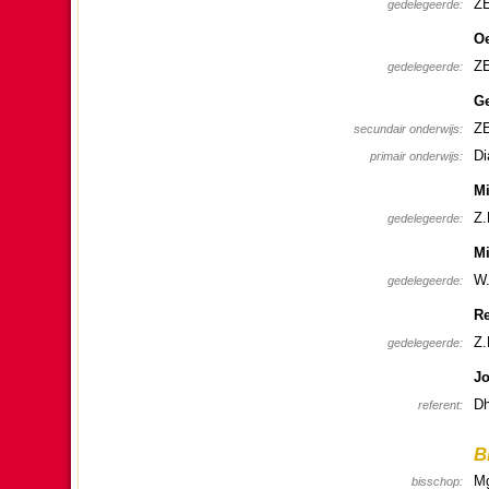
ZE
gedele­geerde:
Oe
ZE
gedele­geerde:
Ge
ZE
secundair onder­wijs:
Di
primair onder­wijs:
Mi
Z.
gedele­geerde:
Mi
W.
gedele­geerde:
Re
Z.
gedele­geerde:
Jo
Dh
referent:
B
Mg
bis­schop: