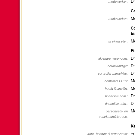
Dh
mede­wer­ker:
Ca
Mw
mede­wer­ker:
Co
bi
Mw
vicekanselier:
Fi
Dh
alge­meen econoom:
Dh
bouw­kun­dige:
Dh
controller pa­ro­chies:
Mw
controller PCI’s:
Mw
hoofd finan­ciën:
Dh
finan­ciële adm.:
Dh
finan­ciële adm.:
Mw
personeels- en
sala­ris­ad­mi­ni­stra­tie:
Ke
in
kerk, bestuur & organi­sa­tie: