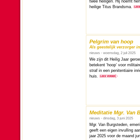
twee heiligen. Hij noemt hen ‘
heilige Titus Brandsma.
Pelgrim van hoop
Als geestelijk verzorger i
nieuws - woensdag, 2 juli 2025
We zijn dit Heilig Jaar ge­r
betekent ‘hoop’ voor mili­tai
straf in een peni­tentiaire i
huis.
Meditatie Mgr. Van 
nieuws - dinsdag, 3 juni 2025
Mgr. Van Burg­ste­den, emeri
geeft een eigen invulling aa
jaar 2025 voor de maand jun