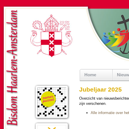
Home
Nieu
Jubeljaar 2025
Over­zicht van nieuws­be­richte
zijn ver­sche­nen.
Alle in­for­ma­tie over he