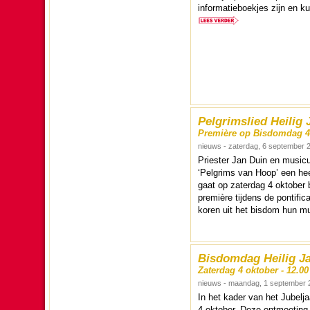
in­for­ma­tie­boekjes zijn en
Pelgrimslied Heilig 
Première op Bisdomdag 4
nieuws - zaterdag, 6 september 
Pries­ter Jan Duin en music
‘Pelgrims van Hoop’ een heel
gaat op zater­dag 4 ok­to­ber
première tij­dens de ponti­fi­c
koren uit het bisdom hun mu
Bisdomdag Heilig Ja
Zaterdag 4 oktober - 12.0
nieuws - maandag, 1 september 
In het kader van het Jubel­j
4 ok­to­ber. Deze ont­moe­ting