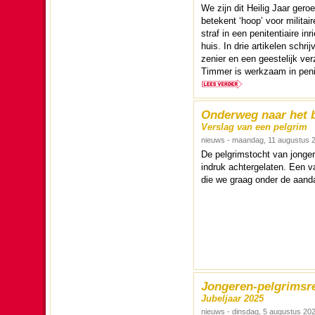
We zijn dit Heilig Jaar ge­r
betekent ‘hoop’ voor mili­tai
straf in een peni­tentiaire i
huis. In drie artikelen schrij
ze­nier en een gees­te­lijk v
Timmer is werk­zaam in peni­t
Onderweg naar het 
Verslag van een pelgrim
nieuws - maandag, 11 augustus 
De pelgrims­tocht van jon­ge
indruk achter­ge­la­ten. Een v
die we graag onder de aan­d
Jongeren-pelgrimsr
Jubeljaar 2025
nieuws - dinsdag, 5 augustus 20