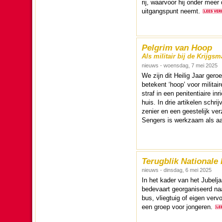
rij, waarvoor hij onder meer 
uitgangs­punt neemt.
Pelgrim van Hoop
Als militair bij de Krijgsm
nieuws - woensdag, 7 mei 2025
We zijn dit Heilig Jaar ge­r
betekent ‘hoop’ voor mili­tai
straf in een peni­tentiaire i
huis. In drie artikelen schrij
ze­nier en een gees­te­lijk ve
Sengers is werk­zaam als aal
Terugblik Nationale 
nieuws - dinsdag, 6 mei 2025
In het kader van het Jubel­ja
bede­vaart geor­ga­ni­seerd n
bus, vliegtuig of eigen ver­v
een groep voor jon­ge­ren.