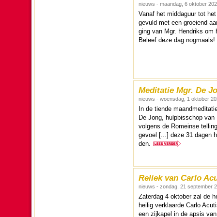
nieuws - maandag, 6 oktober 20
Vanaf het mid­daguur tot he
gevuld met een groeiend aanta
ging van Mgr. Hendriks om he
Beleef deze dag nogmaals!
Meditatie Mgr. De Jo
nieuws - woensdag, 1 oktober 2
In de tiende maandmedi­ta­tie
De Jong, hulp­bis­schop van 
volgens de Romeinse telling
gevoel [...] deze 31 dagen he
den.
Reliek van Carlo Ac
nieuws - zondag, 21 september 
Zater­dag 4 ok­to­ber zal de 
heilig verklaarde Carlo Acut
een zij­ka­pel in de apsis va