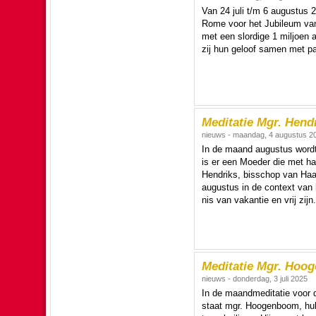
Van 24 juli t/m 6 au­gus­tus 
Rome voor het Jubileum van
met een slor­dige 1 miljoen a
zij hun geloof samen met p
Meditatie Mgr. Hendr
nieuws - maandag, 4 augustus 2
In de maand au­gus­tus wordt
is er een Moeder die met hart
Hendriks, bis­schop van Haar
au­gus­tus in de context van 
nis van vakantie en vrij zijn
Meditatie Mgr. Hoog
nieuws - donderdag, 3 juli 2025
In de maandmedi­ta­tie voor 
staat mgr. Hoogen­boom, hulp­