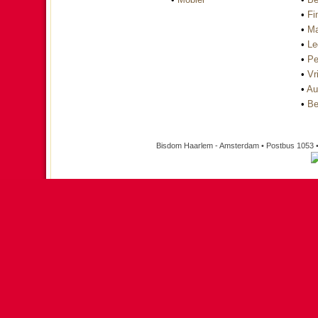
•
Fi
•
Ma
•
Le
•
Pe
•
Vri
•
Au
•
Be
Bisdom Haarlem - Amsterdam • Postbus 1053 •