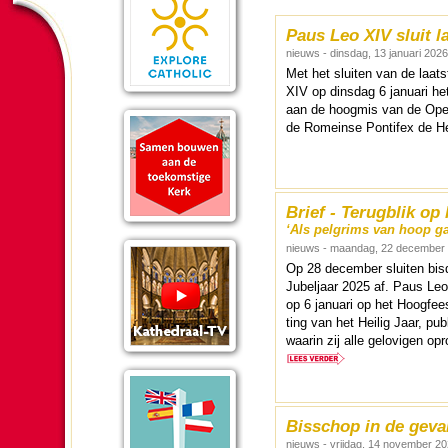
Paus Leo XIV sluit l
nieuws - dinsdag, 13 januari 2026
Met het sluiten van de laat
XIV op dins­dag 6 januari het 
aan de hoog­mis van de Open
de Romeinse Pontifex de Hei
Brief - Terugblik op
‘Als pelgrims van hoop g
nieuws - maandag, 22 december
Op 28 de­cem­ber sluiten bis
Jubel­jaar 2025 af. Paus Leo
op 6 januari op het Hoog­fees
ting van het Heilig Jaar, pu
waarin zij alle gelo­vi­gen o
Bisschop in de geva
nieuws - vrijdag, 14 november 2