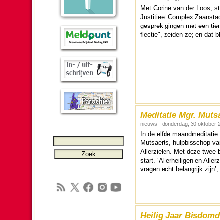
Met Corine van der Loos, st
Justitieel Complex Zaan­sta
gesprek gingen met een tiental
flec­tie", zei­den ze; en dat
Meditatie Mgr. Mutsa
nieuws - donderdag, 30 oktober 
In de elfde maandmedi­ta­tie 
Mutsaerts, hulp­bis­schop va
Aller­zie­len. Met deze twee
start. ‘Aller­hei­ligen en Al
vragen echt be­lang­rijk zijn’
Heilig Jaar Bisdom