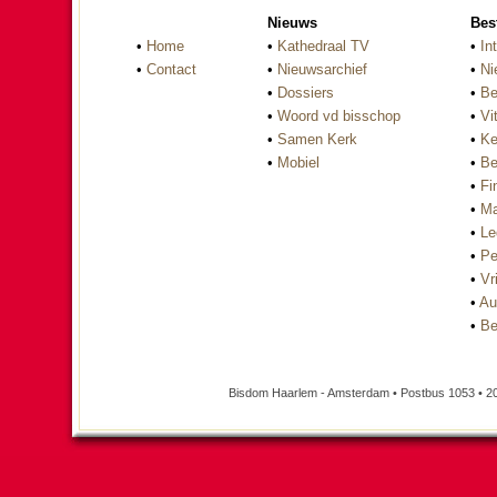
Nieuws
Bes
•
Home
•
Kathedraal TV
•
In
•
Contact
•
Nieuwsarchief
•
Ni
•
Dossiers
•
Be
•
Woord vd bisschop
•
Vi
•
Samen Kerk
•
Ke
•
Mobiel
•
Be
•
Fi
•
Ma
•
Le
•
Pe
•
Vri
•
Au
•
Be
Bisdom Haarlem - Amsterdam • Postbus 1053 • 2