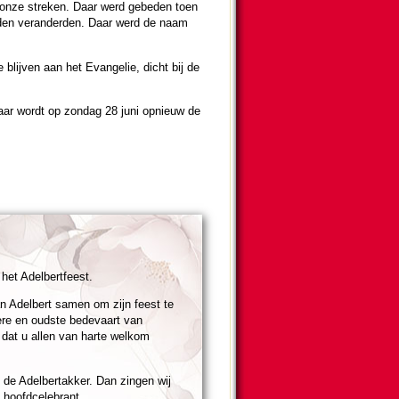
 in onze streken. Daar werd gebe­den toen
den ver­an­der­den. Daar werd de naam
blijven aan het Evan­ge­lie, dicht bij de
jaar wordt op zon­dag 28 juni opnieuw de
het Adelbert­feest.
an Adelbert samen om zijn feest te
ere en oudste bede­vaart van
t dat u allen van harte welkom
 de Adelbertakker. Dan zingen wij
hoofd­cele­brant.