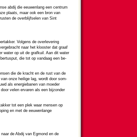
tijnse abdij die eeuwen­lang een centrum
­euze plaats, maar ook een bron van
 rusten de overblijfselen van Sint
rtakker. Volgens de overleve­ring
r­ge­bracht naar het klooster dat graaf
water op uit de grafkuil. Aan dit water
ber­tus­put, die tot op vandaag een be­
mensen die de kracht en de rust van de
 van onze heilige lag, wordt door som­
houwd als energiebanen van moe­der
oor velen ervaren als een bij­zon­der
rtakker tot een plek waar mensen op
ping en met de eeuwen­lange
Wie naar de Abdij van Egmond en de