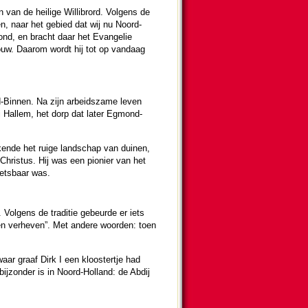
an de heilige Wil­li­brord. Volgens de
ken, naar het gebied dat wij nu Noord-
d, en bracht daar het Evan­ge­lie
ouw. Daarom wordt hij tot op vandaag
-Binnen. Na zijn arbeidszame leven
j Hallem, het dorp dat later Egmond-
kende het ruige land­schap van duinen,
Christus. Hij was een pionier van het
ets­baar was.
. Volgens de traditie gebeurde er iets
ren verheven”. Met andere woor­den: toen
aar graaf Dirk I een kloostertje had
j­zon­der is in Noord-Holland: de Abdij