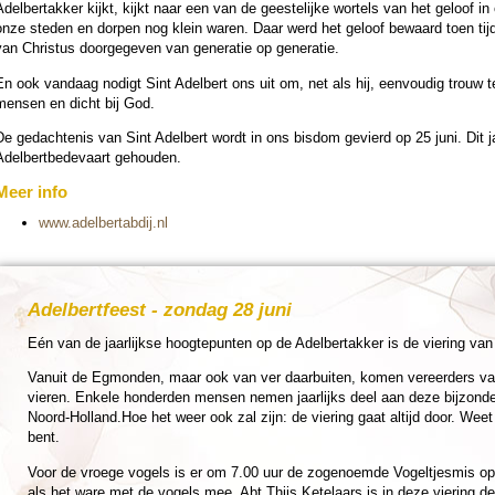
Adelbertakker kijkt, kijkt naar een van de gees­te­lij­ke wor­tels van het geloof
onze ste­den en dorpen nog klein waren. Daar werd het geloof bewaard toen tij­
an Christus doorge­ge­ven van gene­ra­tie op gene­ra­tie.
En ook vandaag nodigt Sint Adelbert ons uit om, net als hij, een­vou­dig trouw te 
mensen en dicht bij God.
De ge­dach­te­nis van Sint Adelbert wordt in ons bisdom gevierd op 25 juni. Dit 
Adelbert­bede­vaart gehou­den.
Meer info
www.adelbert­ab­dij.nl
Adelbert­feest
- zon­dag 28 juni
Eén van de jaar­lijkse hoogte­pun­ten op de Adelbertakker is de vie­ring van 
Vanuit de Egmon­den, maar ook van ver daar­bui­ten, komen vereer­ders v
vieren. Enkele hon­der­den mensen nemen jaar­lijks deel aan deze bij­zon­d
Noord-Holland.Hoe het weer ook zal zijn: de vie­ring gaat altijd door. Wee
bent.
Voor de vroege vogels is er om 7.00 uur de zoge­noemde Vogeltjes­mis op
als het ware met de vogels mee. Abt Thijs Kete­laars is in deze vie­ring de 