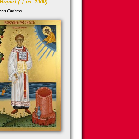
Rupert ( † ca. 1000)
aan Christus.