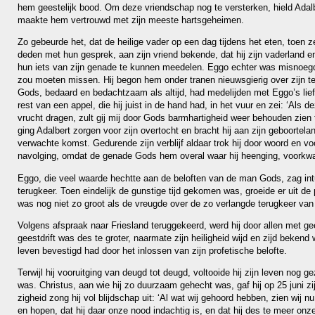
hem gees­te­lijk bood. Om deze vriend­schap nog te ver­ster­ken, hield Ada
maakte hem ver­trouwd met zijn meeste hartsgeheimen.
Zo gebeurde het, dat de heilige vader op een dag tij­dens het eten, toen z
deden met hun gesprek, aan zijn vriend bekende, dat hij zijn vaderland 
hun iets van zijn genade te kunnen mee­de­len. Eggo echter was misnoegd,
zou moeten missen. Hij begon hem onder tranen nieuws­gie­rig over zijn te
Gods, bedaard en bedacht­zaam als altijd, had medelij­den met Eggo’s liefd
rest van een appel, die hij juist in de hand had, in het vuur en zei: ‘Als d
vrucht dragen, zult gij mij door Gods barm­har­tig­heid weer behou­den zien t
ging Adalbert zorgen voor zijn over­tocht en bracht hij aan zijn geboor­tel
verwachte komst. Gedurende zijn verblijf aldaar trok hij door woord en vo
navol­ging, omdat de genade Gods hem overal waar hij heen­ging, voorkw
Eggo, die veel waarde hechtte aan de beloften van de man Gods, zag int
terug­keer. Toen ein­de­lijk de guns­tige tijd geko­men was, groeide er uit d
was nog niet zo groot als de vreugde over de zo verlangde terug­keer van 
Volgens afspraak naar Friesland terug­ge­keerd, werd hij door allen met gee
geestdrift was des te groter, naarmate zijn hei­lig­heid wijd en zijd beke
leven beves­tigd had door het inlossen van zijn profe­tische belofte.
Terwijl hij vooruit­ging van deugd tot deugd, voltooide hij zijn leven nog ge
was. Christus, aan wie hij zo duur­zaam gehecht was, gaf hij op 25 juni zi
zig­heid zong hij vol blijd­schap uit: ‘Al wat wij gehoord hebben, zien wij nu
en hopen, dat hij daar onze nood indach­tig is, en dat hij des te meer onz