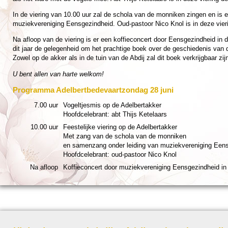
In de vie­ring van 10.00 uur zal de schola van de monniken zingen en is 
muziek­ver­eni­ging Eens­ge­zind­heid. Oud-pastoor Nico Knol is in deze vie­r
Na afloop van de vie­ring is er een koffie­con­cert door Eens­ge­zind­heid in
dit jaar de gelegen­heid om het prach­tige boek over de ge­schie­de­nis van
Zowel op de akker als in de tuin van de Abdij zal dit boek verkrijg­baar zijn
U bent allen van harte welkom!
Pro­gram­ma Adelbert­bede­vaart­zon­dag 28 juni
7.00 uur
Vogeltjes­mis op de Adelbertakker
Hoofd­cele­brant: abt Thijs Kete­laars
10.00 uur
Fees­te­lij­ke vie­ring op de Adelbertakker
Met zang van de schola van de monniken
en samenzang onder lei­ding van muziek­ver­eni­ging Eens­
Hoofd­cele­brant: oud-pastoor Nico Knol
Na afloop
Koffie­con­cert door muziek­ver­eni­ging Eens­ge­zind­heid i