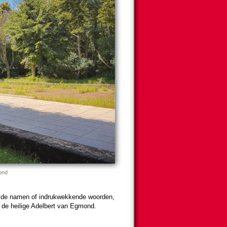
ond
de namen of in­druk­wek­kende woor­den,
s de heilige Adelbert van Egmond.