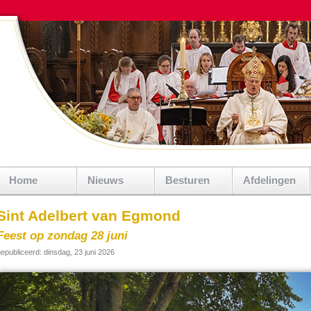
Home
Nieuws
Besturen
Afdelingen
Sint Adelbert van Egmond
Feest op zondag 28 juni
epubliceerd: dinsdag, 23 juni 2026