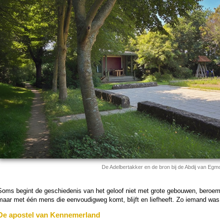
De Adelbertakker en de bron bij de Abdij van Egm
Soms begint de ge­schie­de­nis van het geloof niet met grote gebouwen, beroem
maar met één mens die een­vou­digweg komt, blijft en liefheeft. Zo iemand wa
De apostel van Kennemerland