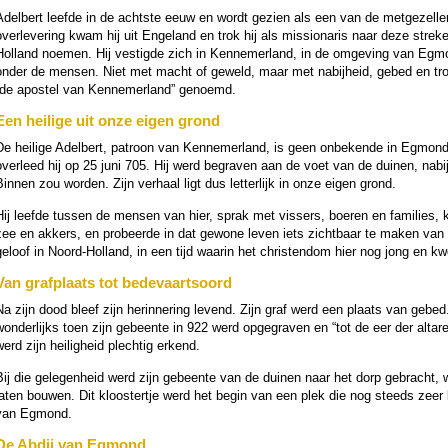
Adelbert leefde in de achtste eeuw en wordt gezien als een van de metgezellen v
overleve­ring kwam hij uit Engeland en trok hij als mis­sio­na­ris naar deze stre
Holland noemen. Hij ves­tigde zich in Kennemerland, in de omge­ving van Egmon
onder de mensen. Niet met macht of geweld, maar met nabij­heid, gebed en tr
“de apostel van Kennemerland” genoemd.
Een heilige uit onze eigen grond
De heilige Adelbert, patroon van Kennemerland, is geen onbekende in Egmond
overleed hij op 25 juni 705. Hij werd begraven aan de voet van de duinen, nabi
innen zou wor­den. Zijn verhaal ligt dus let­ter­lijk in onze eigen grond.
Hij leefde tussen de mensen van hier, sprak met vissers, boeren en families, 
zee en akkers, en probeerde in dat gewone leven iets zicht­baar te maken van 
geloof in Noord-Holland, in een tijd waarin het chris­ten­dom hier nog jong en kw
Van graf­plaats tot bede­vaarts­oord
Na zijn dood bleef zijn her­in­ne­ring levend. Zijn graf werd een plaats van gebed
won­der­lijks toen zijn gebeente in 922 werd opgegraven en “tot de eer der alta
erd zijn hei­lig­heid plech­tig erkend.
Bij die gelegen­heid werd zijn gebeente van de duinen naar het dorp gebracht, w
laten bouwen. Dit kloostertje werd het begin van een plek die nog steeds zeer bi
van Egmond.
De Abdij van Egmond