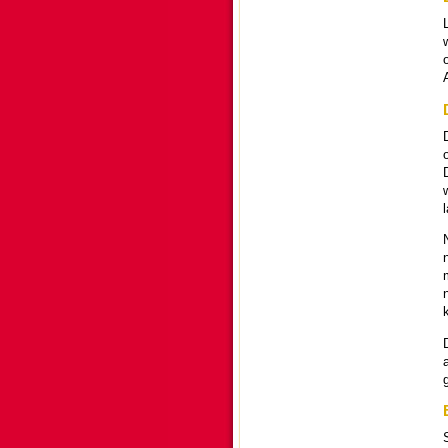
o
l
k