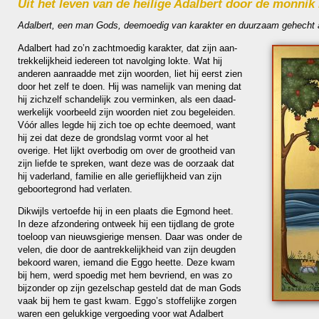
Uit het leven van de heilige Adalbert door de monnik 
Adalbert, een man Gods, dee­moe­dig van karakter en duur­zaam gehecht 
Adalbert had zo’n zacht­moe­dig karakter, dat zijn aan­
trek­ke­lijk­heid ieder­een tot navol­ging lokte. Wat hij
anderen aanraadde met zijn woor­den, liet hij eerst zien
door het zelf te doen. Hij was name­lijk van mening dat
hij zich­zelf schan­de­lijk zou verminken, als een daad­
wer­ke­lijk voor­beeld zijn woor­den niet zou be­ge­lei­den.
Vóór alles legde hij zich toe op echte deemoed, want
hij zei dat deze de grond­slag vormt voor al het
overige. Het lijkt overbo­dig om over de groot­heid van
zijn liefde te spreken, want deze was de oor­zaak dat
hij vaderland, familie en alle gerieflijk­heid van zijn
geboorte­grond had verlaten.
Dikwijls vertoefde hij in een plaats die Egmond heet.
In deze afzon­dering ontweek hij een tijdlang de grote
toeloop van nieuws­gie­rige mensen. Daar was onder de
velen, die door de aan­trek­ke­lijk­heid van zijn deug­den
bekoord waren, iemand die Eggo heette. Deze kwam
bij hem, werd spoe­dig met hem bevriend, en was zo
bij­zon­der op zijn gezel­schap gesteld dat de man Gods
vaak bij hem te gast kwam. Eggo’s stoffe­lijke zorgen
waren een gelukkige vergoe­ding voor wat Adalbert