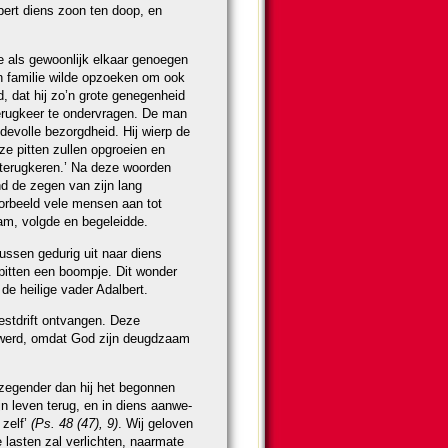
lbert diens zoon ten doop, en
e als ge­woon­lijk elkaar genoegen
en familie wilde opzoeken om ook
 dat hij zo’n grote genegen­heid
rug­keer te onder­vra­gen. De man
e­volle bezorgd­heid. Hij wierp de
eze pitten zullen opgroeien en
e­rug­ke­ren.’ Na deze woor­den
and de zegen van zijn lang
or­beeld vele mensen aan tot
am, volgde en begeleidde.
ussen gedurig uit naar diens
e pitten een boompje. Dit won­der
de heilige vader Adalbert.
stdrift ont­van­gen. Deze
nd werd, omdat God zijn deugd­zaam
zegen­der dan hij het be­gon­nen
jn leven terug, en in diens aanwe­
 zelf’
(Ps. 48 (47), 9)
. Wij geloven
e lasten zal verlichten, naarmate