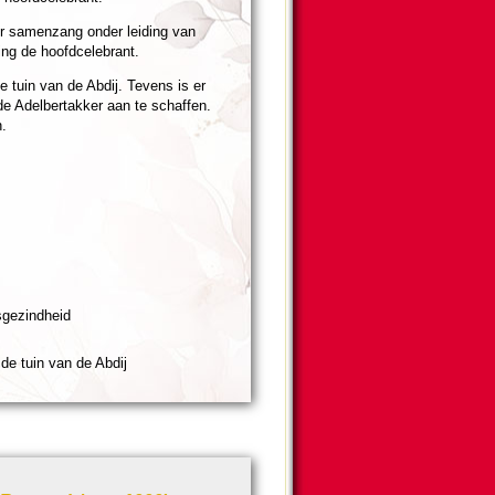
er samenzang onder lei­ding van
ing de hoofd­cele­brant.
 de tuin van de Abdij. Tevens is er
 de Adelbertakker aan te schaffen.
.
ge­zind­heid
n de tuin van de Abdij