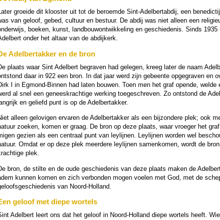
Later groeide dit klooster uit tot de beroemde Sint-Adelbert­ab­dij, een bene­dic­
was van geloof, gebed, cultuur en bestuur. De abdij was niet alleen een reli­gi
nder­wijs, boeken, kunst, land­bouw­ont­wik­ke­ling en ge­schie­de­nis. Sinds 1935
Adelbert onder het altaar van de abdij­kerk.
De Adelbertakker en de bron
De plaats waar Sint Adelbert begraven had gelegen, kreeg later de naam Adelbe
ontstond daar in 922 een bron. In dat jaar werd zijn gebeente opgegraven en ove
Dirk I in Egmond-Binnen had laten bouwen. Toen men het graf opende, welde er 
werd al snel een genees­krach­tige wer­king toege­schre­ven. Zo ontstond de Adel­
ang­rijk en geliefd punt is op de Adelbertakker.
Niet alleen gelo­vi­gen ervaren de Adelbertakker als een bij­zon­dere plek; ook 
natuur zoeken, komen er graag. De bron op deze plaats, waar vroe­ger het graf
mi­gen gezien als een centraal punt van leylijnen. Leylijnen wor­den wel besc
natuur. Omdat er op deze plek meer­dere leylijnen samen­ko­men, wordt de bron d
rach­tige plek.
De bron, de stilte en de oude ge­schie­de­nis van deze plaats maken de Adelbe
adem kunnen komen en zich verbon­den mogen voelen met God, met de schep­
geloofsge­schie­de­nis van Noord-Holland.
Een geloof met diepe wor­tels
Sint Adelbert leert ons dat het geloof in Noord-Holland diepe wor­tels heeft. 