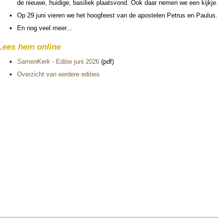
de nieuwe, hui­dige, basiliek plaatsvond. Ook daar nemen we een kijkje.
Op 29 juni vieren we het hoog­feest van de apos­te­len Petrus en Paulus
En nog veel meer...
Lees hem online
SamenKerk
- Editie juni 2026
(pdf)
Over­zicht van eer­dere edities