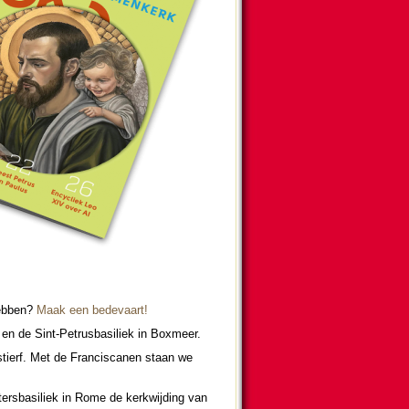
hebben?
Maak een bede­vaart!
n de Sint-Petrus­basi­liek in Boxmeer.
 stierf. Met de Fran­cis­ca­nen staan we
ters­basi­liek in Rome de kerk­wij­ding van