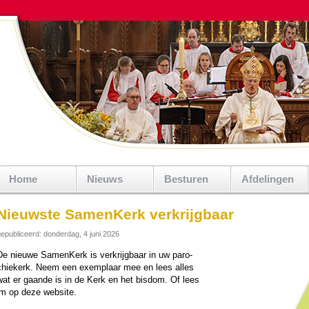
Home
Nieuws
Besturen
Afdelingen
Nieuwste SamenKerk verkrijgbaar
epubliceerd: donderdag, 4 juni 2026
De nieuwe SamenKerk is verkrijg­baar in uw paro­
chie­kerk. Neem een exemplaar mee en lees alles
wat er gaande is in de Kerk en het bisdom. Of lees
‘m op deze web­si­te.