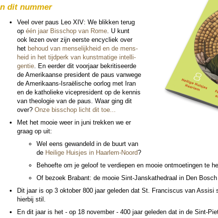
In dit nummer
Veel over paus Leo XIV: We blikken terug
op
één jaar Bis­schop van Rome
. U kunt
ook lezen over zijn eerste en­cy­cliek over
het
behoud van men­se­lijk­heid en de mens­
heid in het tijdperk van kunst­ma­tige intel­li­
gentie
. En eer­der dit voor­jaar bekritiseerde
de Ameri­kaanse presi­dent de paus van­wege
de Ameri­kaans-Israëlische oorlog met Iran
en de katho­lieke vice­pre­si­dent op de kennis
van theo­lo­gie van de paus. Waar ging dit
over?
Onze bis­schop licht dit toe...
Met het mooie weer in juni trekken we er
graag op uit:
Wel eens gewandeld in de buurt van
de
Heilige Huisjes in Haar­lem-Noord
?
Behoefte om je geloof te ver­die­pen en mooie ont­moe­tingen te 
Of bezoek Brabant: de mooie Sint-Jans­kathe­draal in Den Bosch e
Dit jaar is op 3 ok­to­ber 800 jaar gele­den dat St. Fran­cis­cus van Assisi
hierbij stil.
En dit jaar is het - op 18 no­vem­ber - 400 jaar gele­den dat in de Sint-Pie