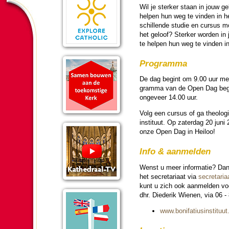
Wil je sterker staan in jouw ge
helpen hun weg te vin­den in 
schil­lende studie en cursus moge
het geloof? Sterker wor­den in
te helpen hun weg te vin­den i
Pro­gram­ma
De dag begint om 9.00 uur met e
gram­ma van de Open Dag begi
ongeveer 14.00 uur.
Volg een cursus of ga theo­lo­gi
instituut. Op zater­dag 20 jun
onze Open Dag in Heiloo!
In­fo & aanmel­den
Wenst u meer in­for­ma­tie? Da
het se­cre­ta­riaat via
se­cre­ta­ri
kunt u zich ook aanmel­den vo
dhr. Diederik Wienen, via 06 - 8
www.bo­ni­fa­tius­in­sti­tuut