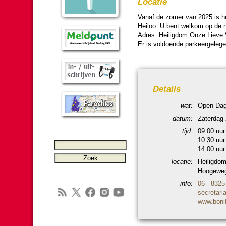
Locatie
Vanaf de zomer van 2025 is het 
Heiloo. U bent welkom op de n
Adres: Hei­lig­dom Onze Lieve
Er is voldoende par­keer­gele­g
Details
wat:
Open Dag Si
datum:
Zater­dag
tijd:
09.00 uur -
10.30 uur
14.00 uur
locatie:
Hei­lig­d
Hoogeweg
info:
06 - 8325
se­cre­ta­r
www.bo­ni­fa