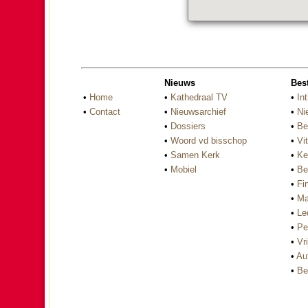
Nieuws
Bes
•
Home
•
Kathedraal TV
•
Int
•
Contact
•
Nieuwsarchief
•
Ni
•
Dossiers
•
Be
•
Woord vd bisschop
•
Vi
•
Samen Kerk
•
Ke
•
Mobiel
•
Be
•
Fi
•
Ma
•
Le
•
Pe
•
Vri
•
Au
•
Be