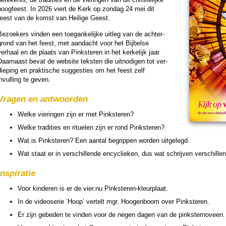
hoog­feest. In 2026 viert de Kerk op zon­dag 24 mei dit
feest van de komst van Heilige Geest.
ezoekers vin­den een toe­gan­ke­lijke uitleg van de ach­ter­
grond van het feest, met aan­dacht voor het Bijbelse
erhaal en de plaats van Pink­ste­ren in het ker­ke­lijk jaar.
aar­naast bevat de web­si­te teksten die uit­no­di­gen tot ver­
ie­ping en prak­tische sug­ges­ties om het feest zelf
invulling te geven.
Vragen en ant­woor­den
Welke vie­rin­gen zijn er met Pink­ste­ren?
Welke tradities en rituelen zijn er rond Pink­ste­ren?
Wat is Pink­ste­ren? Een aantal begrippen wor­den uit­ge­legd.
Wat staat er in ver­schil­lende en­cy­clie­ken, dus wat schrijven ver­schil
In­spi­ra­tie
Voor kin­de­ren is er de vier.nu Pink­ste­ren-kleurplaat.
In de video­se­rie ‘Hoop’ ver­telt mgr. Hoogen­boom over Pink­ste­ren.
Er zijn gebe­den te vin­den voor de negen dagen van de pinkster­noveen.