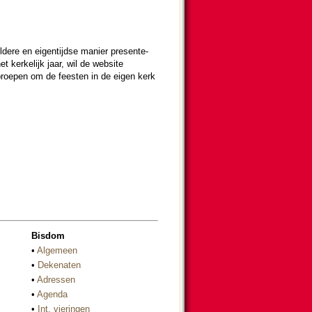
l­dere en eigen­tijdse manier presen­te­
r­ke­lijk jaar, wil de web­si­te
proepen om de feesten in de eigen kerk
Bisdom
•
Algemeen
•
Dekenaten
•
Adressen
•
Agenda
•
Int. vieringen