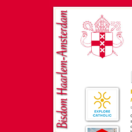
g
O
b