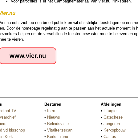
Voor pa­ro­chies is er het Campagne­ma­te­riaal van vier.nu Pink­ste­ren.
Vier.nu
ier.nu richt zich op een breed publiek en wil chris­te­lijke feest­da­gen op een he
ren. Door de homepage regel­ma­tig aan te passen aan het actuele moment in het ke
bezoekers helpen om de ver­schil­lende feesten bewuster mee te beleven en o
mee te vieren.
www.vier.nu
s
Besturen
Afdelingen
edraal TV
•
Intro
•
Liturgie
wsarchief
•
Nieuws
•
Catechese
iers
•
Beleidsvisie
•
Jongeren
d vd bisschop
•
Vitaliteitsscan
•
Kerkopbouw
n Kerk
•
Kerksluiting
•
Caritas