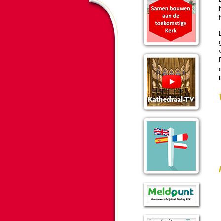
B
v
D
d