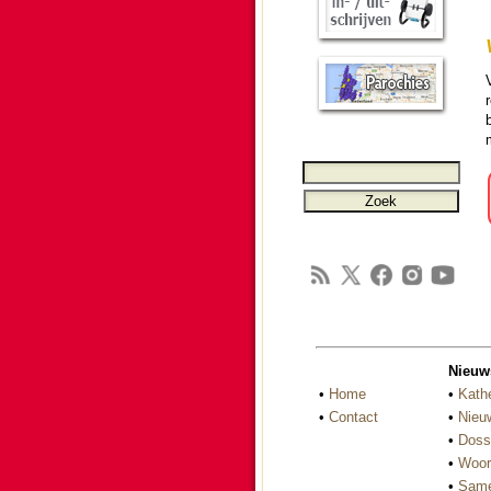
V
Nieuw
•
Home
•
Kath
•
Contact
•
Nieu
•
Doss
•
Woor
•
Same