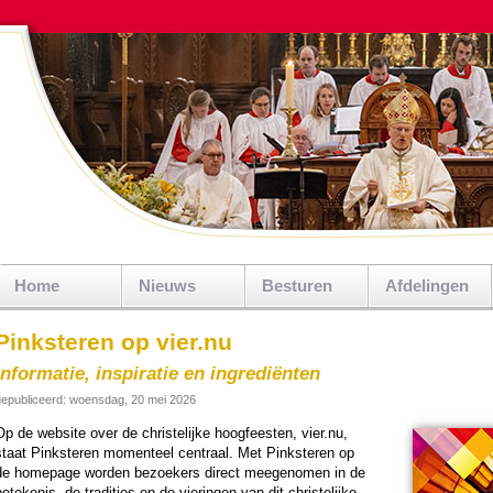
Home
Nieuws
Besturen
Afdelingen
Pinksteren op vier.nu
Informatie, inspiratie en ingrediënten
epubliceerd: woensdag, 20 mei 2026
p de web­si­te over de chris­te­lijke hoog­feesten, vier.nu,
staat Pink­ste­ren momen­teel centraal. Met Pink­ste­ren op
de homepage wor­den bezoekers direct mee­ge­no­men in de
ete­ke­nis, de tradities en de vie­rin­gen van dit chris­te­lijke