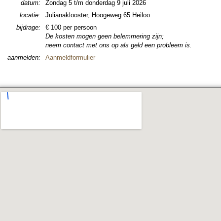
datum:
Zondag 5 t/m don­der­dag 9 juli 2026
locatie:
Juliana­kloos­ter, Hoogeweg 65 Heiloo
bijdrage:
€ 100 per persoon
De kosten mogen geen be­lem­me­ring zijn;
neem contact met ons op als geld een probleem is.
aanmel­den:
Aanmeld­for­mu­lier