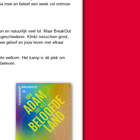
. Ga mee en beleef een week vol ont­moe­
 en na­tuur­lijk veel lol. Maar BreakOut
­schie­de­nis. Klinkt mis­schien groot,
t hoe geloof en jouw leven met elkaar
 harte welkom. Het kamp is dé plek om
 beleven.