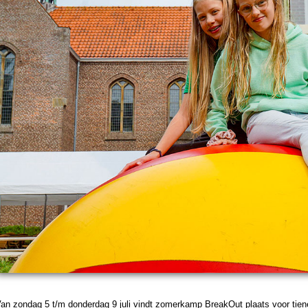
an zon­dag 5 t/m don­der­dag 9 juli vindt zomer­kamp BreakOut plaats voor tien