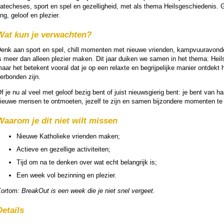
atecheses, sport en spel en gezel­lig­heid, met als thema Heilsge­schie­de­nis
ing, geloof en plezier.
Wat kun je ver­wach­ten?
enk aan sport en spel, chill momenten met nieuwe vrien­den, kampvuur­avon­den
s meer dan alleen plezier maken. Dit jaar duiken we samen in het thema: Heilsge
aar het betekent vooral dat je op een relaxte en be­grij­pe­lijke manier ontdek
erbon­den zijn.
f je nu al veel met geloof bezig bent of juist nieuws­gie­rig bent: je bent van
ieuwe mensen te ont­moe­ten, jezelf te zijn en samen bij­zon­dere momenten te
Waarom je dit niet wilt missen
Nieuwe Katho­lieke vrien­den maken;
Actieve en gezel­lige ac­ti­vi­teiten;
Tijd om na te denken over wat echt be­lang­rijk is;
Een week vol be­zin­ning en plezier.
ortom: BreakOut is een week die je niet snel vergeet.
Details