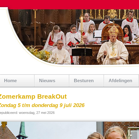
Home
Nieuws
Besturen
Afdelingen
Zomerkamp BreakOut
Zondag 5 t/m donderdag 9 juli 2026
epubliceerd: woensdag, 27 mei 2026