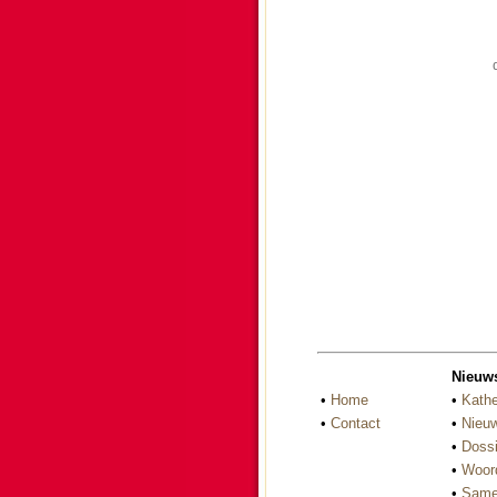
Nieuw
•
Home
•
Kathe
•
Contact
•
Nieuw
•
Dossi
•
Woor
•
Same