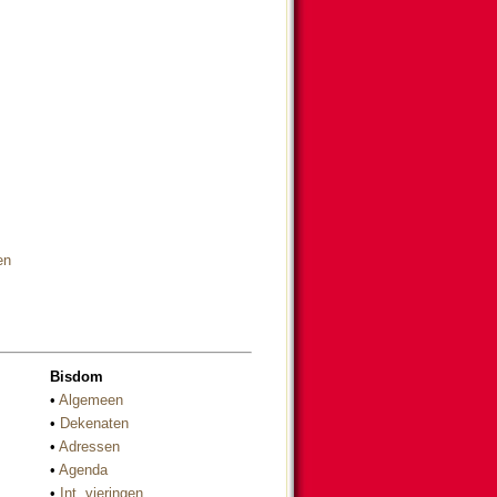
en
Bisdom
•
Algemeen
•
Dekenaten
•
Adressen
•
Agenda
•
Int. vieringen