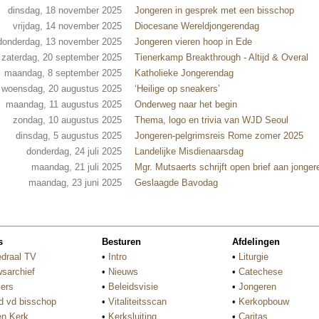
dinsdag, 18 november 2025
Jongeren in gesprek met een bisschop
vrijdag, 14 november 2025
Diocesane Wereldjongerendag
donderdag, 13 november 2025
Jongeren vieren hoop in Ede
zaterdag, 20 september 2025
Tienerkamp Breakthrough - Altijd & Overal
maandag, 8 september 2025
Katholieke Jongerendag
woensdag, 20 augustus 2025
‘Heilige op sneakers’
maandag, 11 augustus 2025
Onderweg naar het begin
zondag, 10 augustus 2025
Thema, logo en trivia van WJD Seoul
dinsdag, 5 augustus 2025
Jongeren-pelgrimsreis Rome zomer 2025
donderdag, 24 juli 2025
Landelijke Misdienaarsdag
maandag, 21 juli 2025
Mgr. Mutsaerts schrijft open brief aan jonger
maandag, 23 juni 2025
Geslaagde Bavodag
s
Besturen
Afdelingen
draal TV
•
Intro
•
Liturgie
sarchief
•
Nieuws
•
Catechese
ers
•
Beleidsvisie
•
Jongeren
d vd bisschop
•
Vitaliteitsscan
•
Kerkopbouw
n Kerk
•
Kerksluiting
•
Caritas