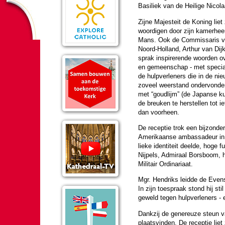
Basiliek van de Heilige Nicola
Zijne Majes­teit de Koning liet 
woor­digen door zijn kamerhee
Mans. Ook de Com­mis­sa­ris 
Noord-Holland, Arthur van Dij
sprak in­spi­re­rende woor­den o
en gemeen­schap - met specia
de hulp­ver­le­ners die in de nie
zoveel weerstand ondervon­den
met “goudlijm” (de Japanse ku
de breuken te her­stel­len tot 
dan voor­heen.
De receptie trok een bij­zon­d
Ameri­kaanse am­bas­sa­deur in
lieke iden­ti­teit deelde, hoge
Nijpels, Admiraal Bors­boom, h
Militair Or­di­na­ri­aat.
Mgr. Hendriks leidde de Evens
In zijn toe­spraak stond hij stil
geweld tegen hulp­ver­le­ners 
Dankzij de genereuze steun va
plaats­vin­den. De receptie lie