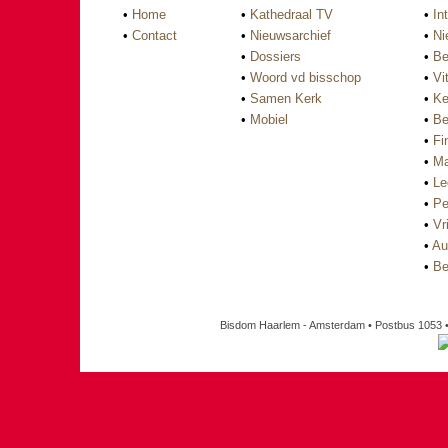
•
Home
•
Kathedraal TV
•
In
•
Contact
•
Nieuwsarchief
•
Ni
•
Dossiers
•
Be
•
Woord vd bisschop
•
Vi
•
Samen Kerk
•
Ke
•
Mobiel
•
Be
•
Fi
•
Ma
•
Le
•
Pe
•
Vri
•
Au
•
Be
Bisdom Haarlem - Amsterdam • Postbus 1053 •