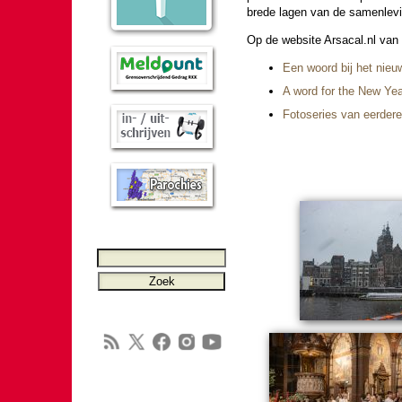
brede lagen van de samen­le­vi
Op de web­si­te Arsacal.nl van
Een woord bij het nieu
A word for the New Ye
Foto­se­ries van eer­dere