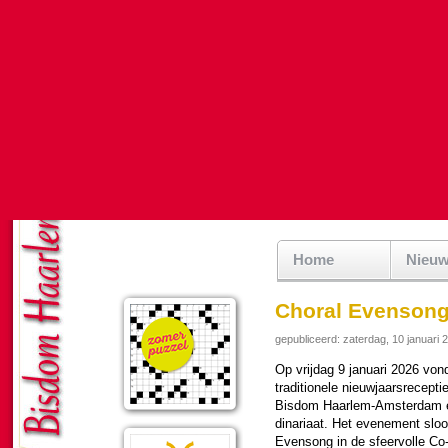
Home
Nieu
Choral Evensong
gepubliceerd: zaterdag, 10 januari 
Op vrij­dag 9 januari 2026 von
tra­di­tio­nele nieuw­jaars­re­cep­
Bisdom Haar­lem-Am­ster­dam en
di­na­ri­aat. Het eve­ne­ment sl
Evensong in de sfeer­volle Co-k