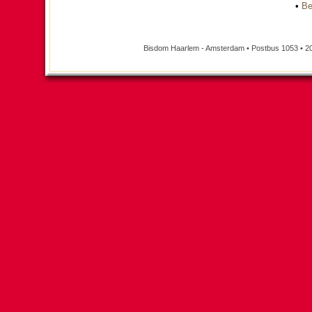
•
Be
Bisdom Haarlem - Amsterdam • Postbus 1053 • 2