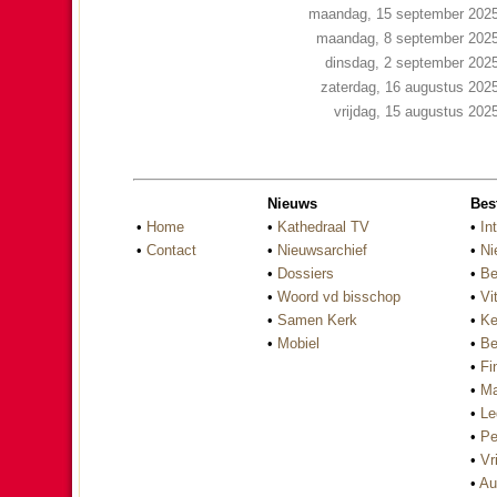
maandag, 15 september 202
maandag, 8 september 202
dinsdag, 2 september 202
zaterdag, 16 augustus 202
vrijdag, 15 augustus 202
Nieuws
Bes
•
Home
•
Kathedraal TV
•
In
•
Contact
•
Nieuwsarchief
•
Ni
•
Dossiers
•
Be
•
Woord vd bisschop
•
Vi
•
Samen Kerk
•
Ke
•
Mobiel
•
Be
•
Fi
•
Ma
•
Le
•
Pe
•
Vri
•
Au