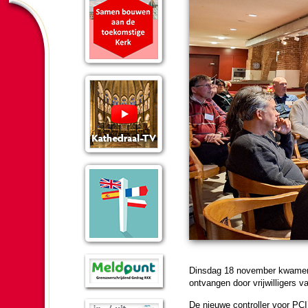
Dins­dag 18 no­vem­ber kwamen 
ont­van­gen door vrij­wil­li­gers
De nieuwe controller voor PCI’