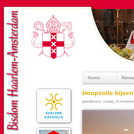
Home
Nieu
Hoopvolle bijeen
gepubliceerd: zondag, 23 novembe