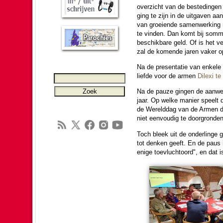
over­zicht van de beste­dingen 
ging te zijn in de uitgaven aan
van groeiende samen­wer­king me
te vin­den. Dan komt bij som­m
beschik­ba­re geld. Of is het 
zal de ko­men­de jaren vaker 
Na de pre­sen­ta­tie van enkele
liefde voor de armen
Dilexi te
Na de pauze gingen de aanwe­z
jaar. Op welke manier speelt 
de Wereld­dag van de Armen d
niet een­vou­dig te doorgron­den
Toch bleek uit de on­der­lin­g
tot denken geeft. En de paus he
enige toevluchtoord", en dat is 