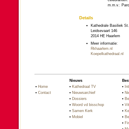
m.m.v.: Pa­r
Details
Ka­the­drale Basiliek S
Leidse­vaart 146
2014 HE Haar­lem
Meer in­for­ma­tie:
Rkhaarlem.nl
Koepel­kathe­draal.nl
Nieuws
Bes
•
Home
•
Kathedraal TV
•
In
•
Contact
•
Nieuwsarchief
•
Ni
•
Dossiers
•
Be
•
Woord vd bisschop
•
Vi
•
Samen Kerk
•
Ke
•
Mobiel
•
Be
•
Fi
•
Ma