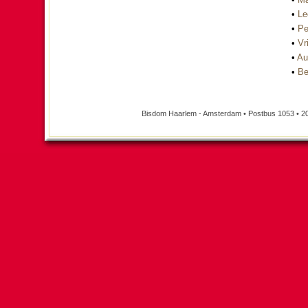
•
Le
•
Pe
•
Vri
•
Au
•
Be
Bisdom Haarlem - Amsterdam • Postbus 1053 • 2