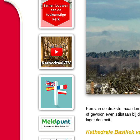
Een van de drukste maan­den va
of gewoon even stil­staan bij
lager dan ooit.
Ka­the­drale Basiliek 