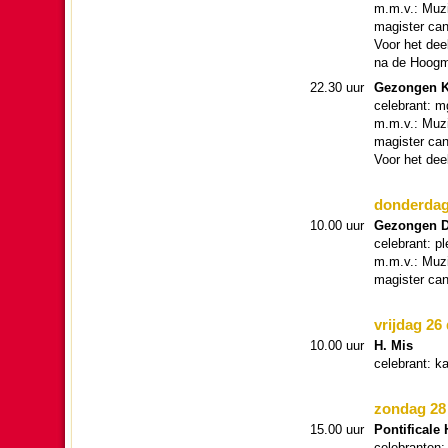
m.m.v.: Muzie
magister can
Voor het deel
na de Hoog­m
22.30 uur
Gezon­gen K
cele­brant: 
m.m.v.: Muzie
magister can
Voor het dee
don­der­da
10.00 uur
Gezon­gen 
cele­brant: p
m.m.v.: Muzie
magister can
vrij­dag 2
10.00 uur
H. Mis
cele­brant: 
zon­dag 28 
15.00 uur
Ponti­fi­cale
cele­branten: