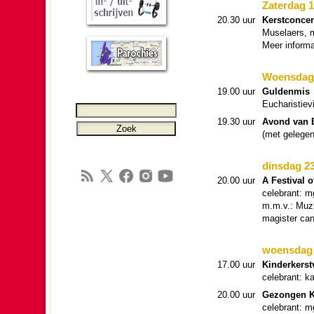
Zater­dag 
20.30 uur
Kerst­con­cer
Muselaers, m
Meer in­for­ma
Woens­dag 
19.00 uur
Gulden­mis
Eucha­ris­tie­
19.30 uur
Avond van Ba
(met gelegen­
dins­dag 2
20.00 uur
A Festival 
cele­brant: 
m.m.v.: Muzie
magister cantu
woens­dag 
17.00 uur
Kinderkerst­
cele­brant: 
20.00 uur
Gezon­gen K
cele­brant: 