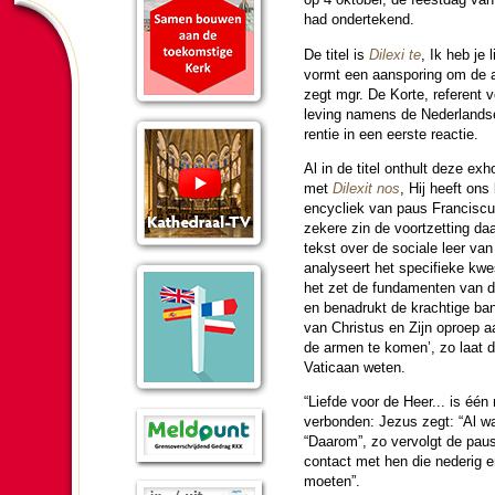
had ondertekend.
De titel is
Dilexi te
, Ik heb je 
vormt een aanspo­ring om de a
zegt mgr. De Korte, referent
le­ving namens de Neder­landse
ren­tie in een eerste reactie.
Al in de titel onthult deze exho
met
Dilexit nos
, Hij heeft ons
en­cy­cliek van paus Fran­cis­cu
zekere zin de voort­zet­ting da
tekst over de sociale leer va
analyseert het spe­ci­fie­ke kwe
het zet de fun­da­men­ten van d
en bena­drukt de krach­tige ba
van Christus en Zijn oproep a
de armen te komen’, zo laat d
Vati­caan weten.
“Liefde voor de Heer... is één
verbon­den: Jezus zegt: “Al wa
“Daarom”, zo ver­volgt de paus, 
contact met hen die nederig en
moe­ten”.