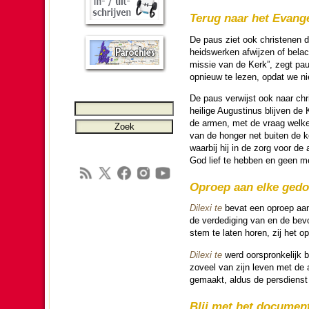
Terug naar het Evan­ge
De paus ziet ook chris­te­nen d
heids­werken afwijzen of belac
missie van de Kerk”, zegt pau
opnieuw te lezen, opdat we nie
De paus ver­wijst ook naar ch
heilige Au­gus­ti­nus blijven 
de armen, met de vraag welke 
van de hon­ger net buiten de ke
waarbij hij in de zorg voor de 
God lief te hebben en geen mede
Oproep aan elke ged
Dilexi te
bevat een oproep aan 
de ver­de­di­ging van en de be
stem te laten horen, zij het op
Dilexi te
werd oor­spron­ke­lijk 
zoveel van zijn leven met de a
gemaakt, aldus de pers­dienst 
Blij met het do­cu­men