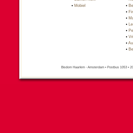
•
Mobiel
•
Be
•
Fi
•
Ma
•
Le
•
Pe
•
Vri
•
Au
•
Be
Bisdom Haarlem - Amsterdam • Postbus 1053 • 2