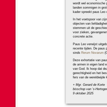
wordt wel econo­mische groe
lan­den som­mi­gen in gro
kader spreekt paus Leo ov
In het voetspoor van zij
objecten van lief­da­dig­
stemmen uit de ge­schie­
voor zieken, ge­van­ge­ne
concrete actie.
Paus Leo ver­wijst uit­ge
recente tij­den. De paus 
sinds
Rerum Novarum
(O
Deze exhor­ta­tie van pau
de armen in eigen land e
van God. Ik hoop dat dez
ge­rech­tig­heid en het b
fers van de we­reld­wijde k
+ Mgr. Gerard de Korte
bis­schop van ’s-Hertoge
9 ok­to­ber 2025