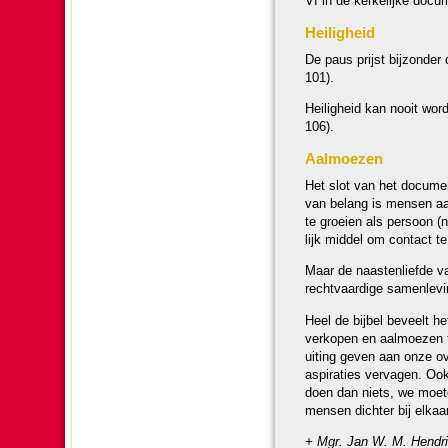
VI in de ker­ke­lijke do­c
Hei­lig­heid
De paus prijst bij­zon­d
101).
Hei­lig­heid kan nooit wor
106).
Aalmoezen
Het slot van het do­cu­m
van belang is mensen aa
te groeien als persoon (n
lijk middel om contact 
Maar de naasten­liefde v
recht­vaar­dige samen­le­v
Heel de bijbel beveelt he
verkopen en aalmoezen t
uiting geven aan onze ov
aspiraties vervagen. Ook
doen dan niets, we moeten 
mensen dichter bij elkaar
+ Mgr. Jan W. M. Hendr