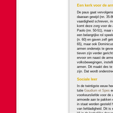
Een kerk voor de arme
De paus gaat ver­vol­gens
daaraan gewijd (nn. 35-80
vaar­dig­heid schreven, 
komt deze zorg voor de a
Paolo (nn. 50-51), maar 
een be­lang­rijke rol spe
(n. 60) en gaven zelf ge­t
65), maar ook Dominicus (6
armen onder­wijs te geven 
tie­ven zijn ver­der geric
ervoor om naast de arme
volks­be­we­gingen, in­s
armen. Dit maakt des te 
zijn. Dat wordt onder­str
Sociale leer
In de twin­tigste eeuw hee
tu­tie
Gaudium et Spes
en
voor­keurs­liefde voor de
armoede aan te pakken e
in staat wor­den gesteld
van lief­da­dig­heid. Dit