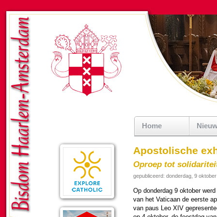
Home
Nieu
Apostolische exho
Oproep tot solidarite
gepubliceerd: donderdag, 9 oktobe
Op don­der­dag 9 ok­to­ber werd
van het Vati­caan de eerste apos
van paus Leo XIV ge­pre­sen­te
op 4 ok­to­ber, de feest­dag van