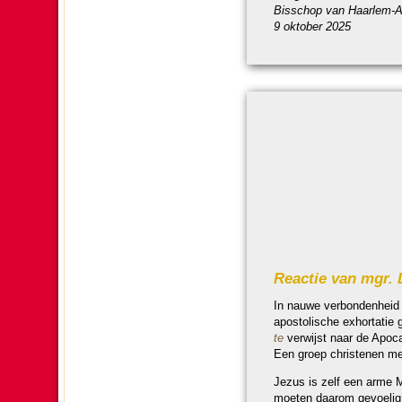
Bis­schop van Haar­lem-A
9 ok­to­ber 2025
Reactie van mgr. 
In nauwe ver­bon­den­heid
apos­to­lische exhor­ta­t
te
ver­wijst naar de Apoc
Een groep chris­te­nen m
Jezus is zelf een arme Me
moeten daarom gevoelig z