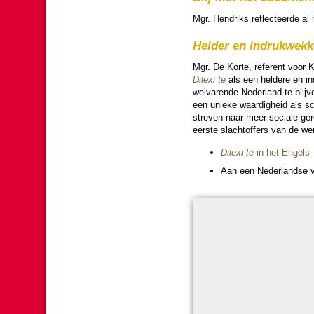
Mgr. Hendriks reflec­teerde al h
Helder en in­druk­wek­
Mgr. De Korte, referent voor Ker
Dilexi te
als een hel­dere en in­
welvarende Neder­land te blij
een unieke waar­dig­heid als s
streven naar meer sociale ge­
eerste slacht­of­fers van de we­r
Dilexi te
in het Engels
Aan een Neder­landse v