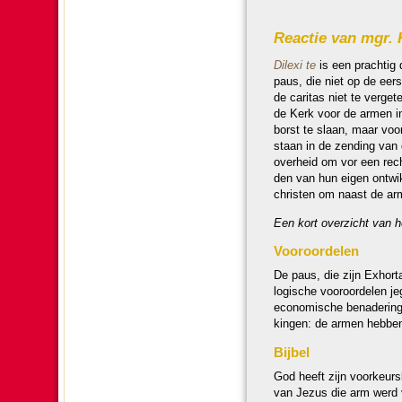
Reactie van mgr. 
Dilexi te
is een prach­ti
paus, die niet op de eers
de caritas niet te verget
de Kerk voor de armen in 
borst te slaan, maar voo
staan in de zen­ding van 
over­heid om vor een rech
den van hun eigen ont­wik
christen om naast de ar
Een kort over­zicht van h
Vooroor­de­len
De paus, die zijn Exhor­ta
lo­gische vooroor­de­len 
econo­mische bena­dering
kingen: de armen hebben d
Bijbel
God heeft zijn voor­keurs
van Jezus die arm werd vo