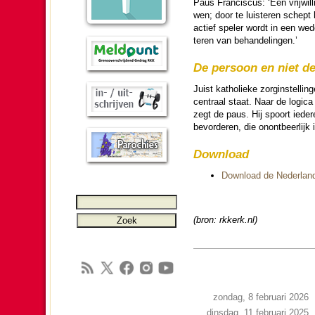
Paus Fran­cis­cus: ‘Een vrij­wil
wen; door te luis­te­ren schep
actief speler wordt in een wede
teren van be­han­de­lingen.’
De persoon en niet de
Juist katho­lieke zorgin­stel­l
centraal staat. Naar de logica
zegt de paus. Hij spoort ieder­
bevor­de­ren, die onontbeer­lij
Download
Download de Neder­lan
(bron: rkkerk.nl)
zondag, 8 februari 2026
dinsdag, 11 februari 2025