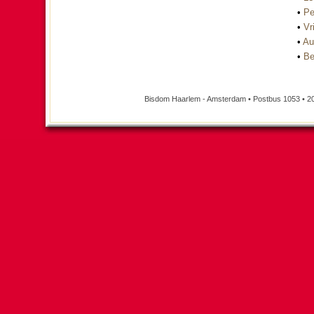
•
Pe
•
Vri
•
Au
•
Be
Bisdom Haarlem - Amsterdam • Postbus 1053 • 2