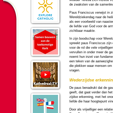
de zwaksten van de samen­le­
Paus Fran­cis­cus ver­wijst in 
We­reld­zie­ken­dag naar de he
als een voor­beeld van naasten
de liefde van God voor de ar
zicht­baar maakte.
In zijn bood­schap voor We­reld
spreekt paus Fran­cis­cus zijn 
voor de rol die vele vrij­wil­li­ge
vervullen in onder meer de ge­z
noemt hun inzet van fun­da­me
een teken van de aanwe­zig­he
die plekken waar mensen om 
vragen.
Weder­zijdse erken­ni
De paus bena­drukt dat de gav
geeft, dat gaat ver­der dan he
zijdse erken­ning, met het onon
liefde die haar hoogte­punt vi
Door als vrij­wil­li­ger een re