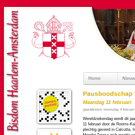
Home
Nieu
Pausboodschap 
Maandag 11 februari
gepubliceerd: woensdag, 6 februari
We­reld­zie­ken­dag wordt dit j
11 februari door de Rooms-Kat
plech­tig gevierd in Calcutta, 
Moeder Teresa zich inzette v