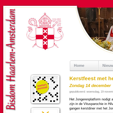
Home
Nieu
Kerstfeest met h
Zondag 14 december
gepubliceerd: woensdag, 19 novem
Het Jon­ge­ren­plat­form nodigt a
zijn in de Vitus­paro­chie in H
gangen kerst­di­ner met het Jon­