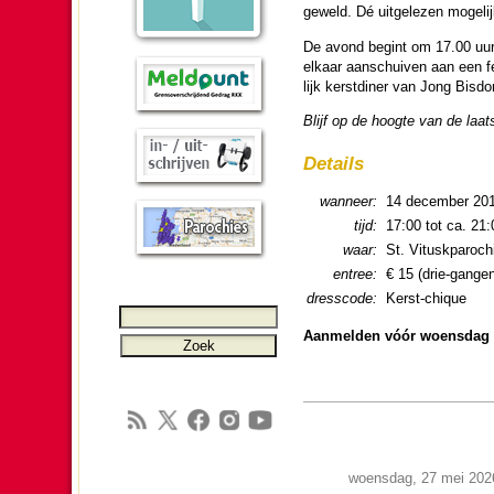
geweld. Dé uitgelezen moge­lij
De avond begint om 17.00 uur 
elkaar aanschuiven aan een fees
lijk kerst­di­ner van Jong Bis
Blijf op de hoogte van de laats
Details
wanneer:
14 de­cem­ber 20
tijd:
17:00 tot ca. 21:
waar:
St. Vitusk­paro­
entree:
€ 15 (drie-gangen
dress­co­de:
Kerst-chique
Aanmel­den vóór woens­dag 
woensdag, 27 mei 202