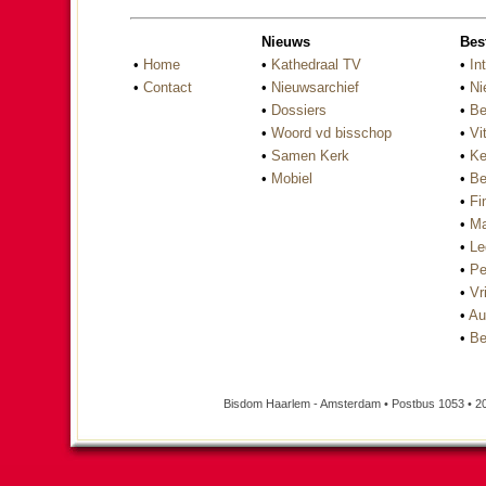
Nieuws
Bes
•
Home
•
Kathedraal TV
•
In
•
Contact
•
Nieuwsarchief
•
Ni
•
Dossiers
•
Be
•
Woord vd bisschop
•
Vi
•
Samen Kerk
•
Ke
•
Mobiel
•
Be
•
Fi
•
Ma
•
Le
•
Pe
•
Vri
•
Au
•
Be
Bisdom Haarlem - Amsterdam • Postbus 1053 • 2